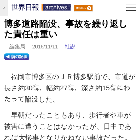
togg
＜
navi
博多道路陥没、事故を繰り返し
た責任は重い
編集局 2016/11/11
社説
福岡市博多区のＪＲ博多駅前で、市道が
長さ約30㍍、幅約27㍍、深さ約15㍍にわ
たって陥没した。
早朝だったこともあり、歩行者や車が
被害に遭うことはなかったが、日中であ
れば大惨事となりかねない事故だった。