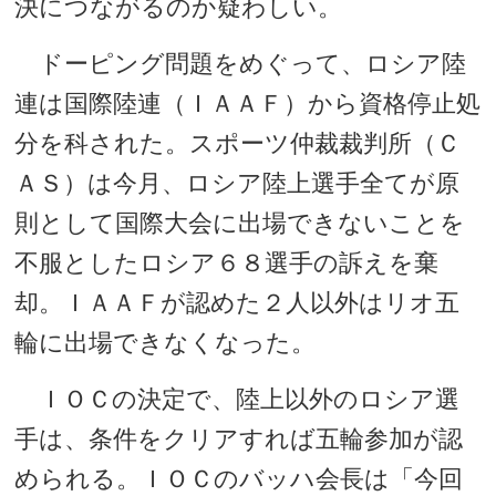
決につながるのか疑わしい。
ドーピング問題をめぐって、ロシア陸
連は国際陸連（ＩＡＡＦ）から資格停止処
分を科された。スポーツ仲裁裁判所（Ｃ
ＡＳ）は今月、ロシア陸上選手全てが原
則として国際大会に出場できないことを
不服としたロシア６８選手の訴えを棄
却。ＩＡＡＦが認めた２人以外はリオ五
輪に出場できなくなった。
ＩＯＣの決定で、陸上以外のロシア選
手は、条件をクリアすれば五輪参加が認
められる。ＩＯＣのバッハ会長は「今回