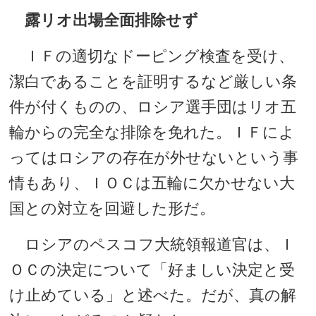
露リオ出場全面排除せず
ＩＦの適切なドーピング検査を受け、
潔白であることを証明するなど厳しい条
件が付くものの、ロシア選手団はリオ五
輪からの完全な排除を免れた。ＩＦによ
ってはロシアの存在が外せないという事
情もあり、ＩＯＣは五輪に欠かせない大
国との対立を回避した形だ。
ロシアのペスコフ大統領報道官は、Ｉ
ＯＣの決定について「好ましい決定と受
け止めている」と述べた。だが、真の解