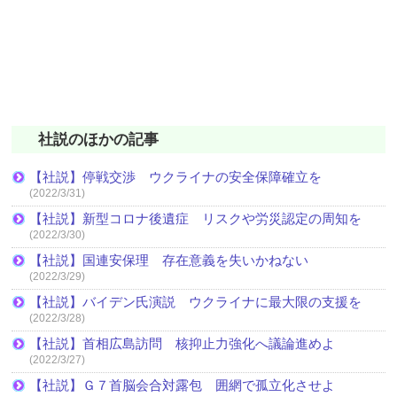
社説のほかの記事
【社説】停戦交渉 ウクライナの安全保障確立を
(2022/3/31)
【社説】新型コロナ後遺症 リスクや労災認定の周知を
(2022/3/30)
【社説】国連安保理 存在意義を失いかねない
(2022/3/29)
【社説】バイデン氏演説 ウクライナに最大限の支援を
(2022/3/28)
【社説】首相広島訪問 核抑止力強化へ議論進めよ
(2022/3/27)
【社説】Ｇ７首脳会合対露包 囲網で孤立化させよ