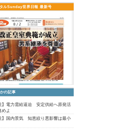
タルSunday世界日報 最新号
かの記事
説】電力需給逼迫 安定供給へ原発活
進めよ
説】国内景気 知恵絞り悪影響は最小