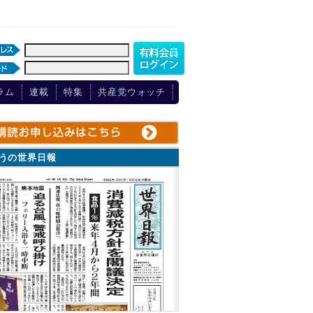
ラム
連載
特集
共産党ウォッチ
ょうの世界日報