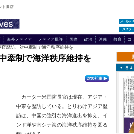
ット書店
プ
海外メディア
メディア批評
国際
政治
沖縄
教育
コ
防長官歴訪、対中牽制で海洋秩序維持を
中牽制で海洋秩序維持を
▼ き
カーター米国防長官は現在、アジア・
中東を歴訪している。とりわけアジア歴
訪は、中国の強引な海洋進出を抑え、イ
ンド洋や南シナ海の海洋秩序維持を図る