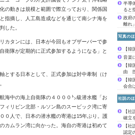
半導
化の動きは規模と範囲で際立っており、関係国
ると
政府
と指摘し、人工島造成などを通じて南シナ海を
離れ
判した。
写真のほ
リカタンには、日本が今回もオブザーバーで参
【韓
自衛隊が定期的に正式参加するようになる」と
音楽
【韓
由 
軸とする日本として、正式参加は対中牽制（け
【韓
。
会合は
航海中の海上自衛隊の４０００㌧級潜水艦「お
社説のほ
フィリピン北部・ルソン島のスービック湾に寄
【社
００人で、日本の潜水艦の寄港は15年ぶり。護
確立
のカムラン湾に向かった。海自の寄港は初めて
【社
認定