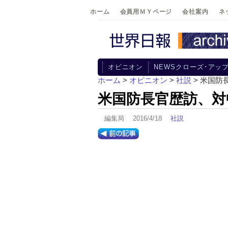
ホーム
会員用ＭＹページ
会社案内
ネ
オピニオン
NEWSクローズ･アッ
ホーム
>
オピニオン
>
社説
> 米国
米国防長官歴訪、対
編集局 2016/4/18
社説