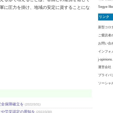
Segye Ilb
軍に圧力を掛け、地域の安定に資することにな
リンク
新型コロ
ご愛読者
お問い合
インフォ
j-opinion
運営会社
プライバ
ソーシャ
安全保障確立を
(2022/3/31)
クや労災認定の周知を
(2022/3/30)