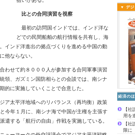
狙いがある。
▼ デジ
比との合同演習を視察
最初の訪問国インドでは、インド洋な
どでの民間船舶の航行情報を共有し、海
。インド洋進出の拠点づくりを進める中国の動
に他ならない。
合わせて約８０００人が参加する合同軍事演習
統領、ガズミン国防相らとの会談では、南シナ
期的に実施していくことで合意した。
経済のほ
ジア太平洋地域へのリバランス（再均衡）政策
【社
月と今年１月に、南シナ海で中国が主権を主張す
用を
を派遣する「航行の自由」作戦を実施している。
【社
限に
ニューヨークの外交評議会でアジア太平洋戦略