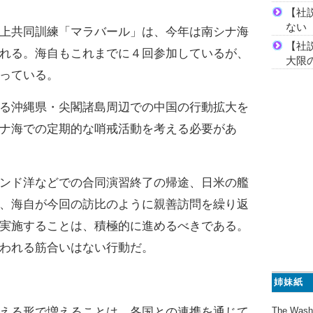
【社
ない
上共同訓練「マラバール」は、今年は南シナ海
【社
れる。海自もこれまでに４回参加しているが、
大限
っている。
る沖縄県・尖閣諸島周辺での中国の行動拡大を
ナ海での定期的な哨戒活動を考える必要があ
ンド洋などでの合同演習終了の帰途、日米の艦
、海自が今回の訪比のように親善訪問を繰り返
実施することは、積極的に進めるべきである。
われる筋合いはない行動だ。
姉妹紙
The Wash
える形で増えることは、各国との連携を通じて