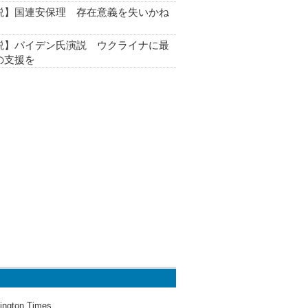
説】国連安保理 存在意義を失いかね
説】バイデン氏演説 ウクライナに最
の支援を
ington Times