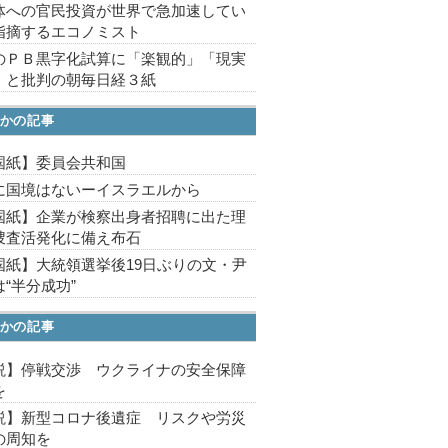
体への官民投資が世界で急加速してい
指摘するエコノミスト
のＰＢ黒字化試算に「楽観的」「現実
」と批判の朝毎日経３紙
かの記事
国紙】委員会共和国
に国境はないーイスラエルから
国紙】企業が検察出身者招聘に出た理
捜査活発化に備え布石
国紙】大統領選挙後19日ぶりの文・尹
“半分成功”
かの記事
説】停戦交渉 ウクライナの安全保障
を
説】新型コロナ後遺症 リスクや労災
の周知を