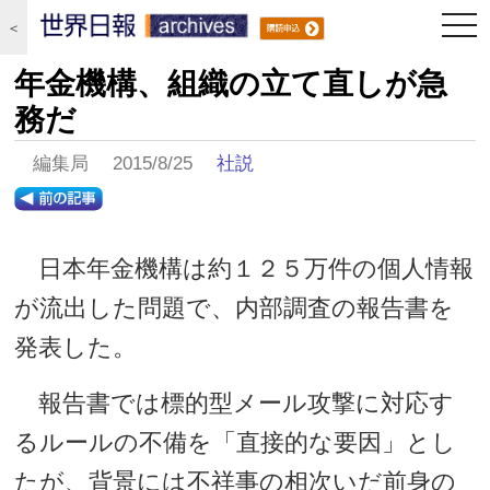
togg
＜
navi
年金機構、組織の立て直しが急
務だ
編集局 2015/8/25
社説
日本年金機構は約１２５万件の個人情報
が流出した問題で、内部調査の報告書を
発表した。
報告書では標的型メール攻撃に対応す
るルールの不備を「直接的な要因」とし
たが、背景には不祥事の相次いだ前身の