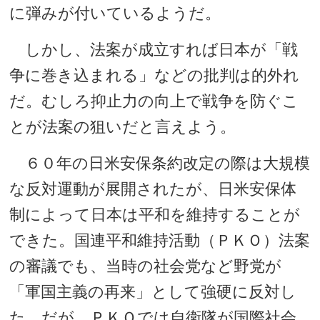
に弾みが付いているようだ。
しかし、法案が成立すれば日本が「戦
争に巻き込まれる」などの批判は的外れ
だ。むしろ抑止力の向上で戦争を防ぐこ
とが法案の狙いだと言えよう。
６０年の日米安保条約改定の際は大規模
な反対運動が展開されたが、日米安保体
制によって日本は平和を維持することが
できた。国連平和維持活動（ＰＫＯ）法案
の審議でも、当時の社会党など野党が
「軍国主義の再来」として強硬に反対し
た。だが、ＰＫＯでは自衛隊が国際社会