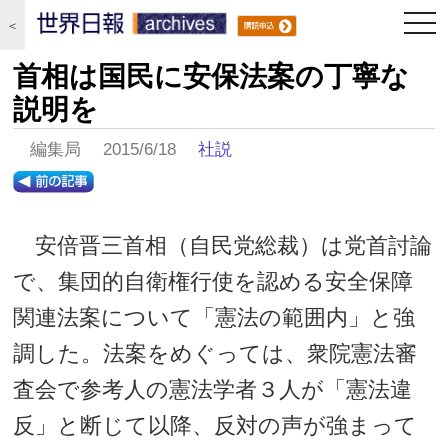
togg
＜
navi
首相は国民に安保法案の丁寧な
説明を
編集局 2015/6/18
社説
安倍晋三首相（自民党総裁）は党首討論
で、集団的自衛権行使を認める安全保障
関連法案について「憲法の範囲内」と強
調した。法案をめぐっては、衆院憲法審
査会で参考人の憲法学者３人が「憲法違
反」と断じて以降、反対の声が強まって