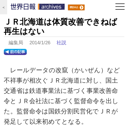
togg
＜
navi
ＪＲ北海道は体質改善できねば
再生はない
編集局 2014/1/26
社説
レールデータの改竄（かいぜん）など
不祥事が相次ぐＪＲ北海道に対し、国土
交通省は鉄道事業法に基づく事業改善命
令とＪＲ会社法に基づく監督命令を出し
た。監督命令は国鉄分割民営化でＪＲが
発足して以来初めてとなる。