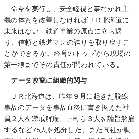
命令を実行し、安全軽視と事なかれ主
義の体質を改善しなければＪＲ北海道に
未来はない。鉄道事業の原点に立ち返
り、信頼と鉄道マンの誇りを取り戻すこ
とができるか。経営のトップから現場の
第一線までその責任が問われている。
データ改竄に組織的関与
ＪＲ北海道は、昨年９月に起きた脱線
事故のデータを事故直後に書き換えた社
員２人を懲戒解雇、上司ら３人を諭旨解雇
するなど75人を処分した。また同社が調