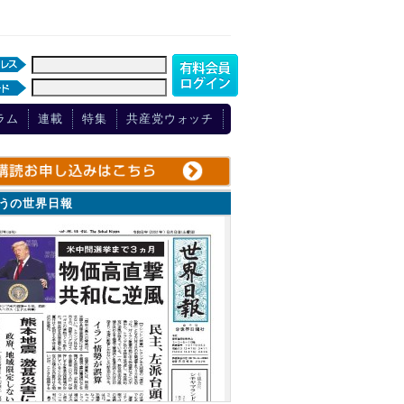
ラム
連載
特集
共産党ウォッチ
ょうの世界日報