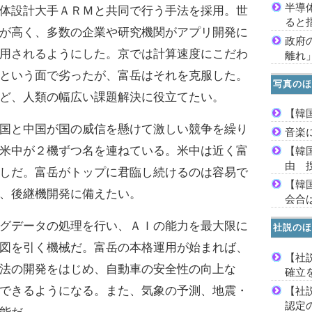
半導
体設計大手ＡＲＭと共同で行う手法を採用。世
ると
が高く、多数の企業や研究機関がアプリ開発に
政府
用されるようにした。京では計算速度にこだわ
離れ
という面で劣ったが、富岳はそれを克服した。
写真のほ
ど、人類の幅広い課題解決に役立てたい。
【韓
国と中国が国の威信を懸けて激しい競争を繰り
音楽
米中が２機ずつ名を連ねている。米中は近く富
【韓
由 
しだ。富岳がトップに君臨し続けるのは容易で
【韓
、後継機開発に備えたい。
会合は
グデータの処理を行い、ＡＩの能力を最大限に
社説のほ
図を引く機械だ。富岳の本格運用が始まれば、
【社
法の開発をはじめ、自動車の安全性の向上な
確立
できるようになる。また、気象の予測、地震・
【社
認定