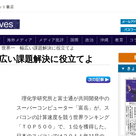
ット書店
プ
海外メディア
メディア批評
国際
政治
沖縄
教育
コ
岳」世界一 幅広い課題解決に役立てよ
広い課題解決に役立てよ
▼ き
理化学研究所と富士通が共同開発中の
スーパーコンピューター「富岳」が、ス
パコンの計算速度を競う世界ランキング
「ＴＯＰ５００」で、１位を獲得した。