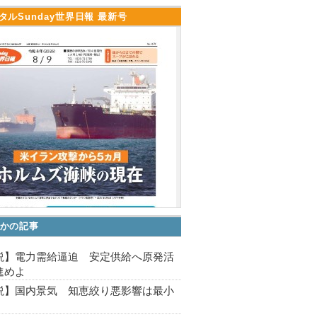
タルSunday世界日報 最新号
かの記事
説】電力需給逼迫 安定供給へ原発活
進めよ
説】国内景気 知恵絞り悪影響は最小