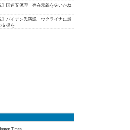
説】国連安保理 存在意義を失いかね
説】バイデン氏演説 ウクライナに最
の支援を
ington Times