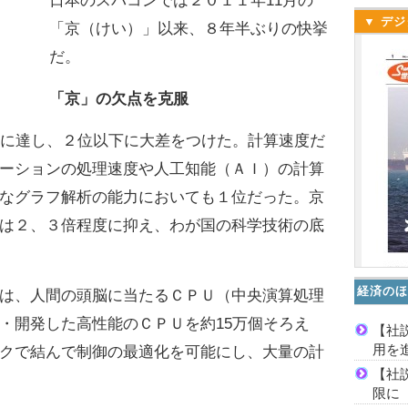
日本のスパコンでは２０１１年11月の
▼ デジ
「京（けい）」以来、８年半ぶりの快挙
だ。
「京」の欠点を克服
に達し、２位以下に大差をつけた。計算速度だ
ーションの処理速度や人工知能（ＡＩ）の計算
なグラフ解析の能力においても１位だった。京
は２、３倍程度に抑え、わが国の科学技術の底
経済のほ
は、人間の頭脳に当たるＣＰＵ（中央演算処理
・開発した高性能のＣＰＵを約15万個そろえ
【社
用を
クで結んで制御の最適化を可能にし、大量の計
【社
限に