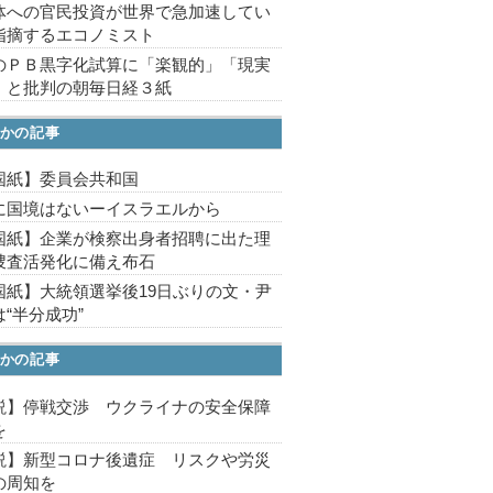
体への官民投資が世界で急加速してい
指摘するエコノミスト
のＰＢ黒字化試算に「楽観的」「現実
」と批判の朝毎日経３紙
かの記事
国紙】委員会共和国
に国境はないーイスラエルから
国紙】企業が検察出身者招聘に出た理
捜査活発化に備え布石
国紙】大統領選挙後19日ぶりの文・尹
“半分成功”
かの記事
説】停戦交渉 ウクライナの安全保障
を
説】新型コロナ後遺症 リスクや労災
の周知を