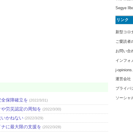
Segye Ilb
リンク
新型コロ
ご愛読者
お問い合
インフォ
j-opinion
運営会社
プライバ
ソーシャ
安全保障確立を
(2022/3/31)
クや労災認定の周知を
(2022/3/30)
失いかねない
(2022/3/29)
イナに最大限の支援を
(2022/3/28)