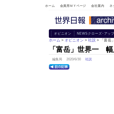
ホーム
会員用ＭＹページ
会社案内
ネ
オピニオン
NEWSクローズ･アッ
ホーム
>
オピニオン
>
社説
> 「富
「富岳」世界一 幅
編集局 2020/6/30
社説