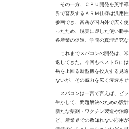
その一方、ＣＰＵ開発を英半導
界で普及するＡＲＭ仕様は汎用性
参画でき、富岳が国内外で広く使
ったため、現実に即した使い勝手
各産業の促進、学問の真理追究な
これまでスパコンの開発は、米
返してきた。今回もベスト５には
岳を上回る新型機を投入する見通
ないが、その威力を広く浸透させ
スパコンは一言で言えば、ビッ
生かして、問題解決のための設計
新たな薬剤・ワクチン製造や治療
ど、産業界での数知れない応用が