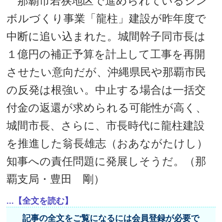
那覇市若狭地区で進められているシン
ボルづくり事業「龍柱」建設が昨年度で
中断に追い込まれた。城間幹子同市長は
１億円の補正予算を計上して工事を再開
させたい意向だが、沖縄県民や那覇市民
の反発は根強い。中止する場合は一括交
付金の返還が求められる可能性が高く、
城間市長、さらに、市長時代に龍柱建設
を推進した翁長雄志（おあながたけし）
知事への責任問題に発展しそうだ。（那
覇支局・豊田 剛）
...【全文を読む】
記事の全文をご覧になるには会員登録が必要で