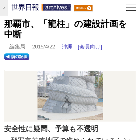
togg
＜
navi
那覇市、「龍柱」の建設計画を
中断
編集局 2015/4/22
沖縄
[会員向け]
安全性に疑問、予算も不透明