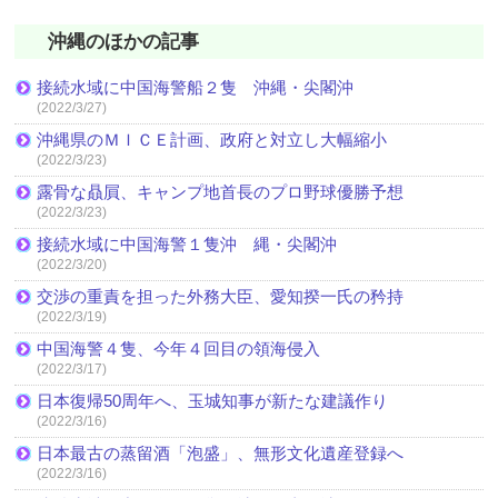
沖縄のほかの記事
接続水域に中国海警船２隻 沖縄・尖閣沖
(2022/3/27)
沖縄県のＭＩＣＥ計画、政府と対立し大幅縮小
(2022/3/23)
露骨な贔屓、キャンプ地首長のプロ野球優勝予想
(2022/3/23)
接続水域に中国海警１隻沖 縄・尖閣沖
(2022/3/20)
交渉の重責を担った外務大臣、愛知揆一氏の矜持
(2022/3/19)
中国海警４隻、今年４回目の領海侵入
(2022/3/17)
日本復帰50周年へ、玉城知事が新たな建議作り
(2022/3/16)
日本最古の蒸留酒「泡盛」、無形文化遺産登録へ
(2022/3/16)