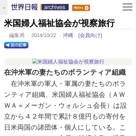
togg
＜
navi
米国婦人福祉協会が視察旅行
編集局 2014/10/22
沖縄
[会員向け]
在沖米軍の妻たちのボランティア組織
在沖米軍の軍人・軍属の妻たちのボラ
ンティア組織、米国婦人福祉協会（ＡＷ
ＷＡ＝メーガン・ウォルシュ会長）は設
立から４２年間で累計８億円もの寄付を
日米両国の諸団体・個人にしている。こ