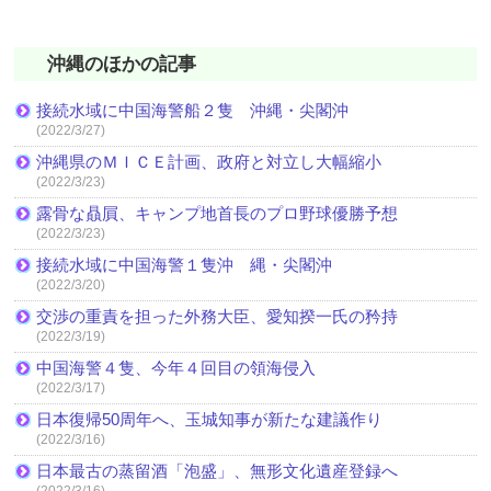
沖縄のほかの記事
接続水域に中国海警船２隻 沖縄・尖閣沖
(2022/3/27)
沖縄県のＭＩＣＥ計画、政府と対立し大幅縮小
(2022/3/23)
露骨な贔屓、キャンプ地首長のプロ野球優勝予想
(2022/3/23)
接続水域に中国海警１隻沖 縄・尖閣沖
(2022/3/20)
交渉の重責を担った外務大臣、愛知揆一氏の矜持
(2022/3/19)
中国海警４隻、今年４回目の領海侵入
(2022/3/17)
日本復帰50周年へ、玉城知事が新たな建議作り
(2022/3/16)
日本最古の蒸留酒「泡盛」、無形文化遺産登録へ
(2022/3/16)