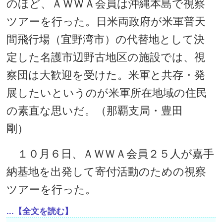
のほど、ＡＷＷＡ会員は沖縄本島で視察
ツアーを行った。日米両政府が米軍普天
間飛行場（宜野湾市）の代替地として決
定した名護市辺野古地区の施設では、視
察団は大歓迎を受けた。米軍と共存・発
展したいというのが米軍所在地域の住民
の素直な思いだ。（那覇支局・豊田
剛）
１０月６日、ＡＷＷＡ会員２５人が嘉手
納基地を出発して寄付活動のための視察
ツアーを行った。
...【全文を読む】