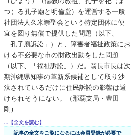
（びょう）（儒教の教祖、孔子を祀（ま
つ）る孔子廟と明倫堂）を運営する一般
社団法人久米崇聖会という特定団体に便
宜を図り無償で提供した問題（以下、
「孔子廟訴訟」）と、障害者福祉政策にお
ける不必要な市の財政出動をした問題
（以下、「福祉訴訟」）だ。翁長市長は次
期沖縄県知事の革新系候補として取り沙
汰されているだけに住民訴訟の影響は避
けられそうにない。（那覇支局・豊田
剛）
...【全文を読む】
記事の全文をご覧になるには会員登録が必要で