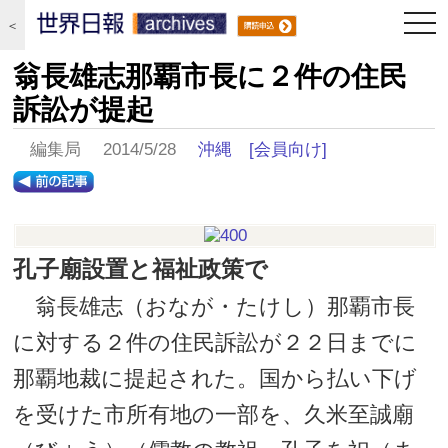
togg
＜
navi
翁長雄志那覇市長に２件の住民
訴訟が提起
編集局 2014/5/28
沖縄
[会員向け]
孔子廟設置と福祉政策で
翁長雄志（おなが・たけし）那覇市長
に対する２件の住民訴訟が２２日までに
那覇地裁に提起された。国から払い下げ
を受けた市所有地の一部を、久米至誠廟