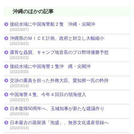
沖縄のほかの記事
接続水域に中国海警船２隻 沖縄・尖閣沖
(2022/3/27)
沖縄県のＭＩＣＥ計画、政府と対立し大幅縮小
(2022/3/23)
露骨な贔屓、キャンプ地首長のプロ野球優勝予想
(2022/3/23)
接続水域に中国海警１隻沖 縄・尖閣沖
(2022/3/20)
交渉の重責を担った外務大臣、愛知揆一氏の矜持
(2022/3/19)
中国海警４隻、今年４回目の領海侵入
(2022/3/17)
日本復帰50周年へ、玉城知事が新たな建議作り
(2022/3/16)
日本最古の蒸留酒「泡盛」、無形文化遺産登録へ
(2022/3/16)