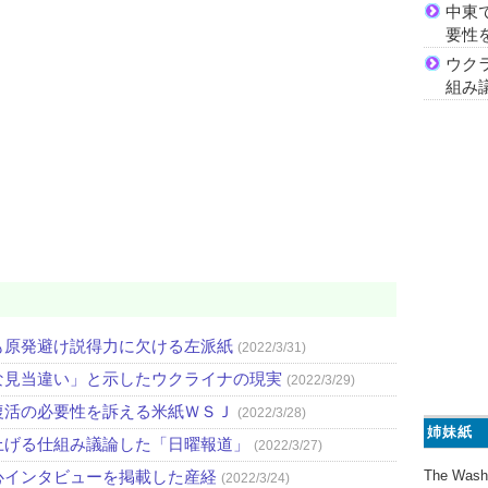
中東
要性
ウク
組み
も原発避け説得力に欠ける左派紙
(2022/3/31)
な見当違い」と示したウクライナの現実
(2022/3/29)
復活の必要性を訴える米紙ＷＳＪ
(2022/3/28)
姉妹紙
上げる仕組み議論した「日曜報道」
(2022/3/27)
心インタビューを掲載した産経
The Wash
(2022/3/24)