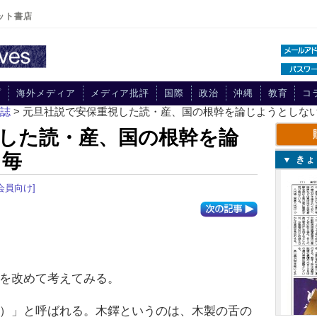
ット書店
プ
海外メディア
メディア批評
国際
政治
沖縄
教育
コ
刊誌
> 元旦社説で安保重視した読・産、国の根幹を論じようとしな
した読・産、国の根幹を論
・毎
▼ き
会員向け]
を改めて考えてみる。
）」と呼ばれる。木鐸というのは、木製の舌の