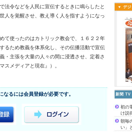
で法令などを人民に宣伝するときに鳴らしたと
▼ デジ
世人を覚醒させ、教え導く人を指すようになっ
めて使ったのはカトリック教会で、１６２２年
するため教義を体系化し、その伝播活動で宣伝
義・主張を大量の人々の間に浸透させ、定着さ
マスメディアと現在』）。
になるには会員登録が必要です。
新聞 T
初の
け説
朝毎
い」