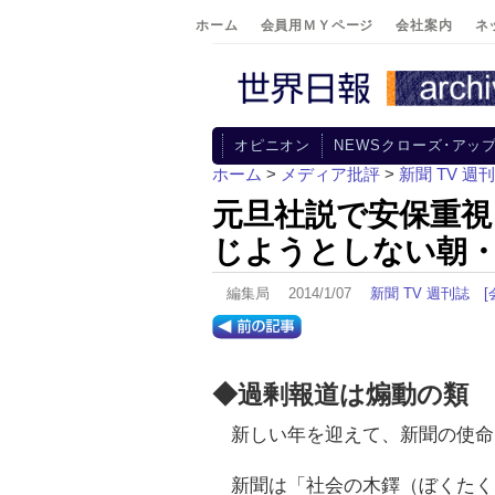
ホーム
会員用ＭＹページ
会社案内
ネ
オピニオン
NEWSクローズ･アッ
ホーム
>
メディア批評
>
新聞 TV 週
元旦社説で安保重視
じようとしない朝
編集局 2014/1/07
新聞 TV 週刊誌
[
◆過剰報道は煽動の類
新しい年を迎えて、新聞の使命
新聞は「社会の木鐸（ぼくたく