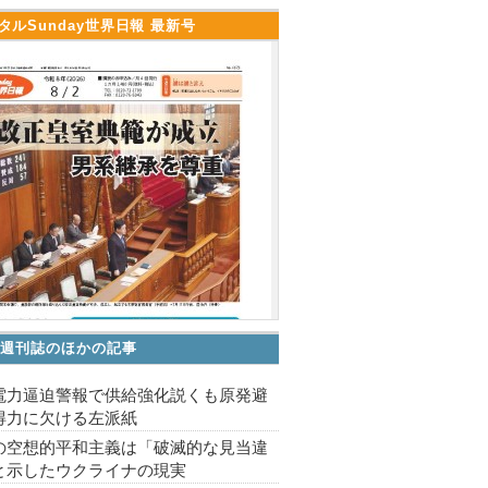
タルSunday世界日報 最新号
V 週刊誌のほかの記事
電力逼迫警報で供給強化説くも原発避
得力に欠ける左派紙
の空想的平和主義は「破滅的な見当違
と示したウクライナの現実