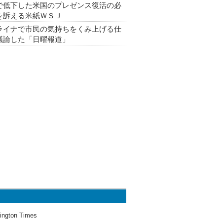
で低下した米国のプレゼンス復活の必
を訴える米紙ＷＳＪ
ライナで市民の気持ちをくみ上げる仕
議論した「日曜報道」
ington Times