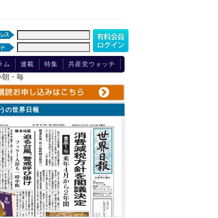
ラム
連載
特集
共産党ウォッチ
い朝・毎
ょうの世界日報