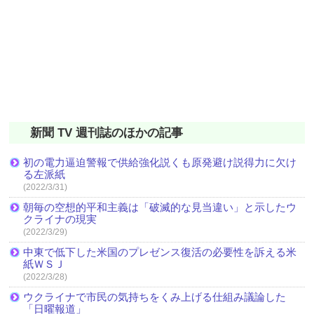
新聞 TV 週刊誌のほかの記事
初の電力逼迫警報で供給強化説くも原発避け説得力に欠け
る左派紙
(2022/3/31)
朝毎の空想的平和主義は「破滅的な見当違い」と示したウ
クライナの現実
(2022/3/29)
中東で低下した米国のプレゼンス復活の必要性を訴える米
紙ＷＳＪ
(2022/3/28)
ウクライナで市民の気持ちをくみ上げる仕組み議論した
「日曜報道」