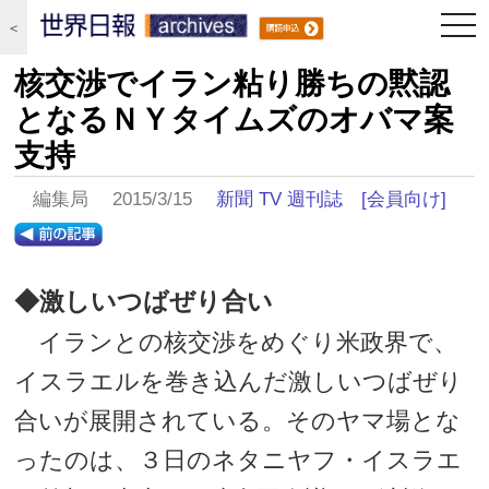
togg
＜
navi
核交渉でイラン粘り勝ちの黙認
となるＮＹタイムズのオバマ案
支持
編集局 2015/3/15
新聞 TV 週刊誌
[会員向け]
◆激しいつばぜり合い
イランとの核交渉をめぐり米政界で、
イスラエルを巻き込んだ激しいつばぜり
合いが展開されている。そのヤマ場とな
ったのは、３日のネタニヤフ・イスラエ