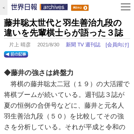
togg
＜
navi
藤井聡太世代と羽生善治九段の
違いを先輩棋士らが語った３誌
片上 晴彦 2021/8/30
新聞 TV 週刊誌
[会員向け]
◆藤井の強さは終盤力
将棋の藤井聡太二冠（１９）の大活躍で
将棋ブームが続いている。週刊誌３誌が
夏の恒例の合併号などに、藤井と元名人
羽生善治九段（５０）を比較してその強
さを分析している。それが平成と令和の