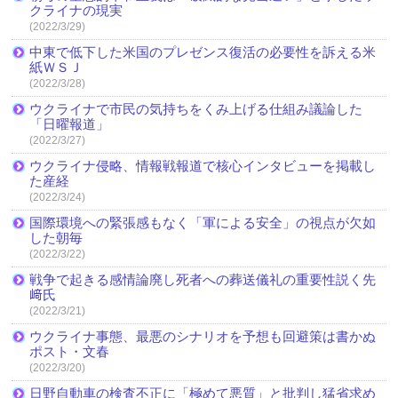
クライナの現実
(2022/3/29)
中東で低下した米国のプレゼンス復活の必要性を訴える米
紙ＷＳＪ
(2022/3/28)
ウクライナで市民の気持ちをくみ上げる仕組み議論した
「日曜報道」
(2022/3/27)
ウクライナ侵略、情報戦報道で核心インタビューを掲載し
た産経
(2022/3/24)
国際環境への緊張感もなく「軍による安全」の視点が欠如
した朝毎
(2022/3/22)
戦争で起きる感情論廃し死者への葬送儀礼の重要性説く先
﨑氏
(2022/3/21)
ウクライナ事態、最悪のシナリオを予想も回避策は書かぬ
ポスト・文春
(2022/3/20)
日野自動車の検査不正に「極めて悪質」と批判し猛省求め