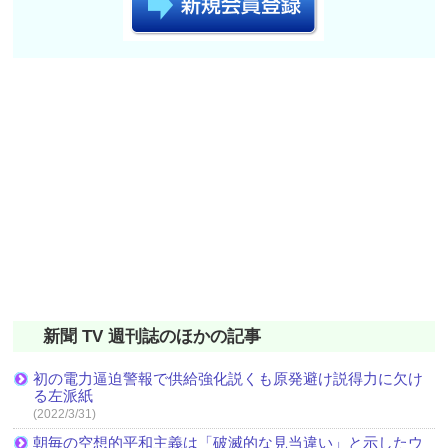
新聞 TV 週刊誌のほかの記事
初の電力逼迫警報で供給強化説くも原発避け説得力に欠け
る左派紙
(2022/3/31)
朝毎の空想的平和主義は「破滅的な見当違い」と示したウ