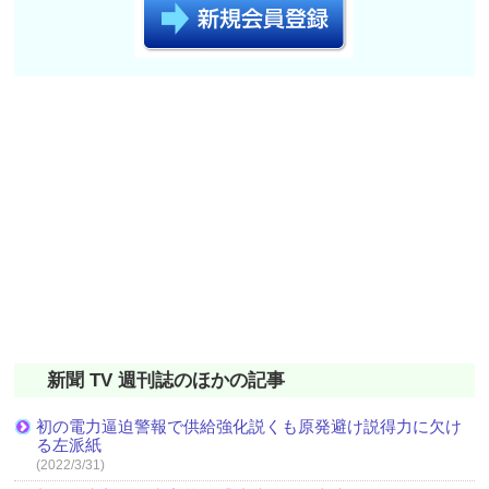
新聞 TV 週刊誌のほかの記事
初の電力逼迫警報で供給強化説くも原発避け説得力に欠け
る左派紙
(2022/3/31)