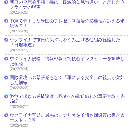
朝毎の空想的平和主義は「破滅的な見当違い」と示したウ
クライナの現実
(2022/3/29)
中東で低下した米国のプレゼンス復活の必要性を訴える米
紙ＷＳＪ
(2022/3/28)
ウクライナで市民の気持ちをくみ上げる仕組み議論した
「日曜報道」
(2022/3/27)
ウクライナ侵略、情報戦報道で核心インタビューを掲載し
た産経
(2022/3/24)
国際環境への緊張感もなく「軍による安全」の視点が欠如
した朝毎
(2022/3/22)
戦争で起きる感情論廃し死者への葬送儀礼の重要性説く先
﨑氏
(2022/3/21)
ウクライナ事態、最悪のシナリオを予想も回避策は書かぬ
ポスト・文春
(2022/3/20)