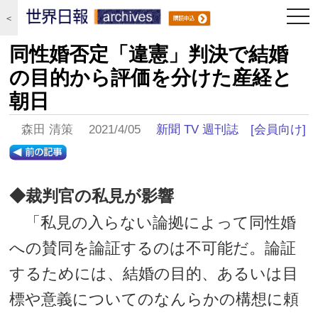
togg
＜
navi
同性婚否定「違憲」判決で結婚
の目的から評価を分けた産経と
朝日
森田 清策 2021/4/05
新聞 TV 週刊誌
[会員向け]
◆裁判官の私見が影響
「私見の入らない論拠によって同性婚
への賛同を論証するのは不可能だ。論証
するためには、結婚の目的、あるいは目
標や意義についてのなんらかの構想に頼