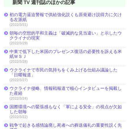
新聞 TV 週刊誌のほかの記事
初の電力逼迫警報で供給強化説くも原発避け説得力に欠け
る左派紙
(2022/3/31)
朝毎の空想的平和主義は「破滅的な見当違い」と示したウ
クライナの現実
(2022/3/29)
中東で低下した米国のプレゼンス復活の必要性を訴える米
紙ＷＳＪ
(2022/3/28)
ウクライナで市民の気持ちをくみ上げる仕組み議論した
「日曜報道」
(2022/3/27)
ウクライナ侵略、情報戦報道で核心インタビューを掲載し
た産経
(2022/3/24)
国際環境への緊張感もなく「軍による安全」の視点が欠如
した朝毎
(2022/3/22)
戦争で起きる感情論廃し死者への葬送儀礼の重要性説く先