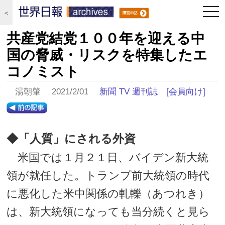
togg
＜
navi
共産党結党１００年を迎える中
国の脅威・リスクを特集したエ
コノミスト
湯朝肇 2021/2/01
新聞 TV 週刊誌
[会員向け]
◆「人質」にされる外資
米国では１月２１日、バイデン新大統
領が就任した。トランプ前大統領の時代
に悪化した米中関係の軋轢（あつれき）
は、新大統領になっても当分続くと見ら