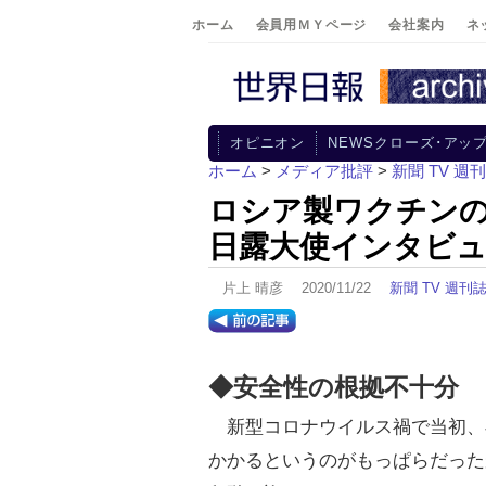
ホーム
会員用ＭＹページ
会社案内
ネ
オピニオン
NEWSクローズ･アッ
ホーム
>
メディア批評
>
新聞 TV 週
ロシア製ワクチン
日露大使インタビ
片上 晴彦 2020/11/22
新聞 TV 週刊
◆安全性の根拠不十分
新型コロナウイルス禍で当初、
かかるというのがもっぱらだった