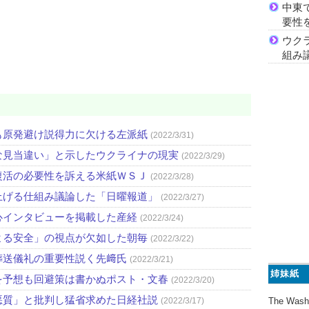
中東
要性
ウク
組み
も原発避け説得力に欠ける左派紙
(2022/3/31)
な見当違い」と示したウクライナの現実
(2022/3/29)
復活の必要性を訴える米紙ＷＳＪ
(2022/3/28)
上げる仕組み議論した「日曜報道」
(2022/3/27)
心インタビューを掲載した産経
(2022/3/24)
よる安全」の視点が欠如した朝毎
(2022/3/22)
葬送儀礼の重要性説く先﨑氏
(2022/3/21)
姉妹紙
を予想も回避策は書かぬポスト・文春
(2022/3/20)
悪質」と批判し猛省求めた日経社説
(2022/3/17)
The Wash