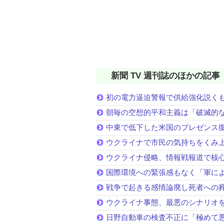
新聞 TV 週刊誌のほかの記事
初の電力逼迫警報で供給強化説く
朝毎の空想的平和主義は「破滅的
中東で低下した米国のプレゼンス
ウクライナで市民の気持ちをくみ
ウクライナ侵略、情報戦報道で核
国際環境への緊張感もなく「軍に
戦争で起きる感情論廃し死者への
ウクライナ事態、最悪のシナリオ
日野自動車の検査不正に「極めて