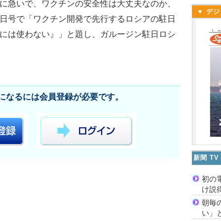
に急いで、ワクチンの安全性は大丈夫なのか、
▼ デジ
日号で「ワクチン開発で先行するロシアの駐日
には使わない』」と題し、ガルージン駐日ロシ
になるには会員登録が必要です。
新聞 T
初の
け説
朝毎
い」