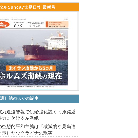
タルSunday世界日報 最新号
V 週刊誌のほかの記事
電力逼迫警報で供給強化説くも原発避
得力に欠ける左派紙
の空想的平和主義は「破滅的な見当違
と示したウクライナの現実