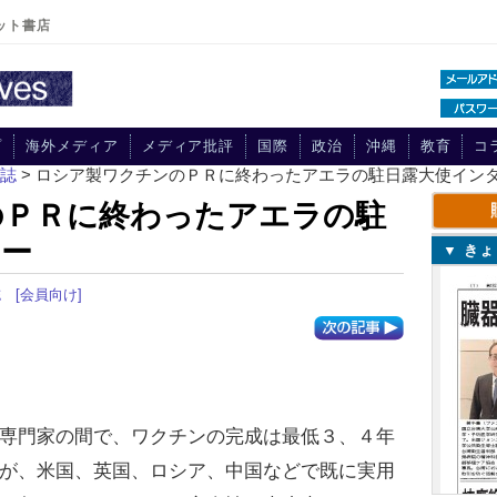
ット書店
プ
海外メディア
メディア批評
国際
政治
沖縄
教育
コ
刊誌
> ロシア製ワクチンのＰＲに終わったアエラの駐日露大使イン
のＰＲに終わったアエラの駐
ュー
▼ き
誌
[会員向け]
専門家の間で、ワクチンの完成は最低３、４年
が、米国、英国、ロシア、中国などで既に実用