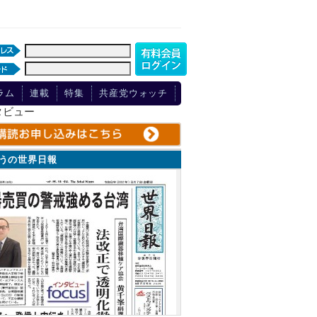
ラム
連載
特集
共産党ウォッチ
タビュー
ょうの世界日報