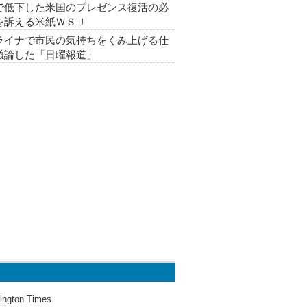
で低下した米国のプレゼンス復活の必
を訴える米紙ＷＳＪ
ライナで市民の気持ちをくみ上げる仕
議論した「日曜報道」
ington Times