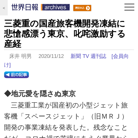
togg
＜
navi
三菱重の国産旅客機開発凍結に
悲愴感漂う東京、叱咤激励する
産経
床井 明男 2020/11/12
新聞 TV 週刊誌
[会員向
け]
◆地元愛を隠さぬ東京
三菱重工業が国産初の小型ジェット旅
客機「スペースジェット」（旧ＭＲＪ）
開発の事業凍結を発表した。残念なこと