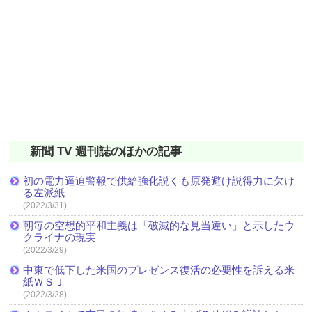
新聞 TV 週刊誌のほかの記事
初の電力逼迫警報で供給強化説くも原発避け説得力に欠け
る左派紙
(2022/3/31)
朝毎の空想的平和主義は「破滅的な見当違い」と示したウ
クライナの現実
(2022/3/29)
中東で低下した米国のプレゼンス復活の必要性を訴える米
紙ＷＳＪ
(2022/3/28)