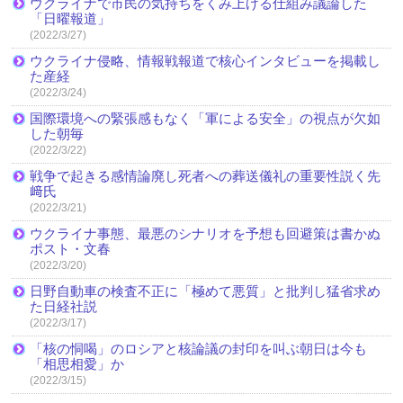
ウクライナで市民の気持ちをくみ上げる仕組み議論した
「日曜報道」
(2022/3/27)
ウクライナ侵略、情報戦報道で核心インタビューを掲載し
た産経
(2022/3/24)
国際環境への緊張感もなく「軍による安全」の視点が欠如
した朝毎
(2022/3/22)
戦争で起きる感情論廃し死者への葬送儀礼の重要性説く先
﨑氏
(2022/3/21)
ウクライナ事態、最悪のシナリオを予想も回避策は書かぬ
ポスト・文春
(2022/3/20)
日野自動車の検査不正に「極めて悪質」と批判し猛省求め
た日経社説
(2022/3/17)
「核の恫喝」のロシアと核論議の封印を叫ぶ朝日は今も
「相思相愛」か
(2022/3/15)