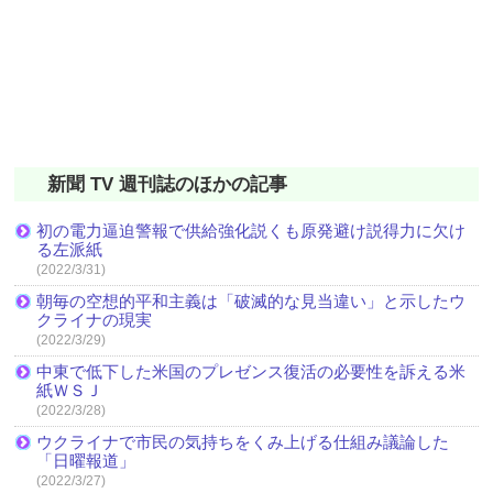
新聞 TV 週刊誌のほかの記事
初の電力逼迫警報で供給強化説くも原発避け説得力に欠け
る左派紙
(2022/3/31)
朝毎の空想的平和主義は「破滅的な見当違い」と示したウ
クライナの現実
(2022/3/29)
中東で低下した米国のプレゼンス復活の必要性を訴える米
紙ＷＳＪ
(2022/3/28)
ウクライナで市民の気持ちをくみ上げる仕組み議論した
「日曜報道」
(2022/3/27)