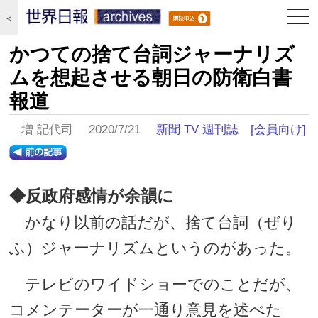
togg
＜
navi
かつての捨て台詞ジャーナリズ
ムを想起させる朝日の防衛白書
報道
増 記代司 2020/7/21
新聞 TV 週刊誌
[会員向け]
◆反政府感情が余韻に
かなり以前の話だが、捨て台詞（ぜり
ふ）ジャーナリズムというのがあった。
テレビのワイドショーでのことだが、
コメンテーターが一通り意見を述べた