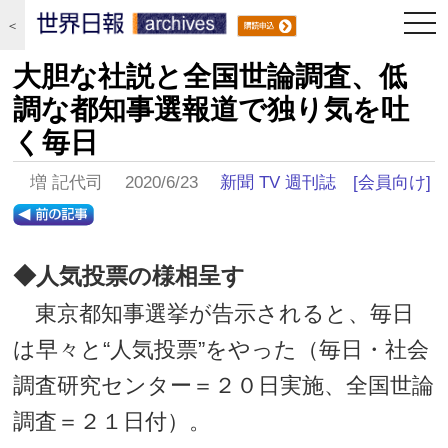
togg
＜
navi
大胆な社説と全国世論調査、低
調な都知事選報道で独り気を吐
く毎日
増 記代司 2020/6/23
新聞 TV 週刊誌
[会員向け]
◆人気投票の様相呈す
東京都知事選挙が告示されると、毎日
は早々と“人気投票”をやった（毎日・社会
調査研究センター＝２０日実施、全国世論
調査＝２１日付）。