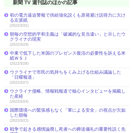
新聞 TV 週刊誌のほかの記事
初の電力逼迫警報で供給強化説くも原発避け説得力に欠け
る左派紙
(2022/3/31)
朝毎の空想的平和主義は「破滅的な見当違い」と示したウ
クライナの現実
(2022/3/29)
中東で低下した米国のプレゼンス復活の必要性を訴える米
紙ＷＳＪ
(2022/3/28)
ウクライナで市民の気持ちをくみ上げる仕組み議論した
「日曜報道」
(2022/3/27)
ウクライナ侵略、情報戦報道で核心インタビューを掲載し
た産経
(2022/3/24)
国際環境への緊張感もなく「軍による安全」の視点が欠如
した朝毎
(2022/3/22)
戦争で起きる感情論廃し死者への葬送儀礼の重要性説く先