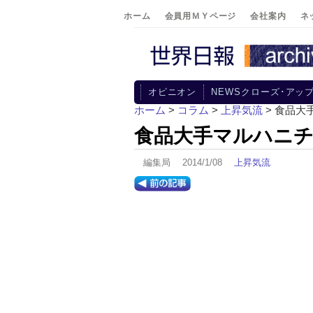
ホーム
会員用ＭＹページ
会社案内
ネ
オピニオン
NEWSクローズ･アッ
ホーム
>
コラム
>
上昇気流
> 食品
食品大手マルハニ
編集局 2014/1/08
上昇気流