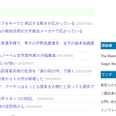
エフをキーウと表記する動きが広がっている
(2022/3/31)
品の有効活用が大手食品メーカーで広がっている
世界選手権で、男子の宇野昌磨選手、女子の坂本花織選
姉妹紙
るノーベル文学賞作家の川端康成
(2022/3/28)
The Wash
思いが強い
(2022/3/27)
Segye Ilb
高田屋嘉兵衛の生涯を『菜の花の沖』で描く
(2022/3/26)
リンク
侵攻から１カ月が経過した
(2022/3/25)
新型コロ
で、プーチンはもっとも謎多き人物だと言っても過言で
ご愛読者
若手スタッフの対話。
(2022/3/23)
お問い合
優の宝田明さん
(2022/3/22)
インフォ