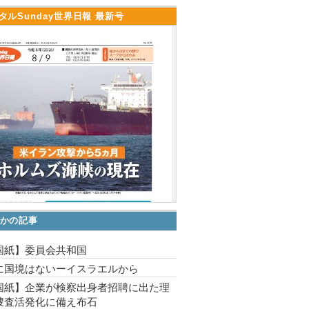
タルSunday世界日報 最新号
かの記事
国紙】委員会共和国
に国境はないーイスラエルから
国紙】企業が検察出身者招聘に出た理
捜査活発化に備え布石