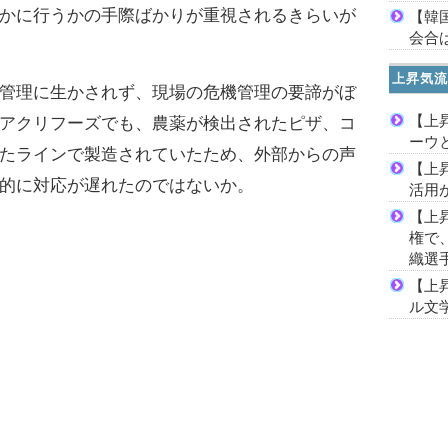
かに行うかの手際ばかりが重視されるきらいが
【韓
会合は
上昇気流
管理に生かされず、現場の危機管理の要諦がぼ
【上
アクリフーズでも、農薬が検出されたピザ、コ
ーウ
たラインで製造されていたため、外部からの声
【上
的に対応が遅れたのではないか。
活用
【上
権で
織選
【上
ル文