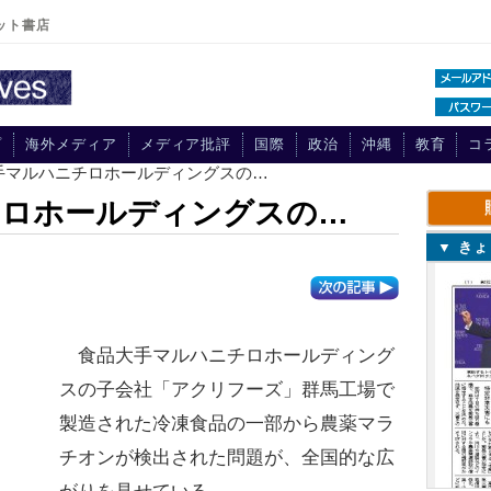
ット書店
プ
海外メディア
メディア批評
国際
政治
沖縄
教育
コ
大手マルハニチロホールディングスの…
チロホールディングスの…
▼ き
食品大手マルハニチロホールディング
スの子会社「アクリフーズ」群馬工場で
製造された冷凍食品の一部から農薬マラ
チオンが検出された問題が、全国的な広