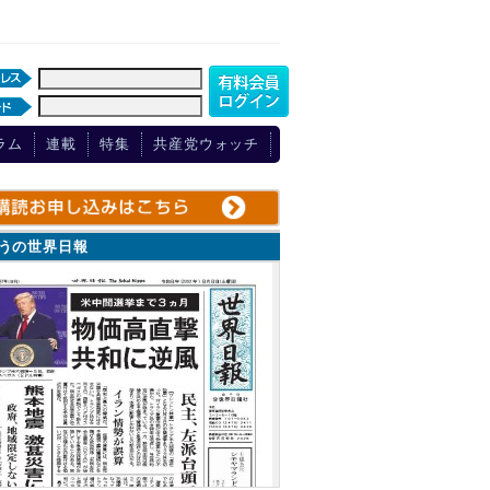
ラム
連載
特集
共産党ウォッチ
ょうの世界日報