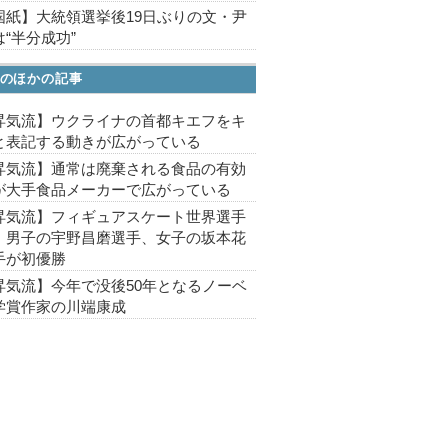
国紙】大統領選挙後19日ぶりの文・尹
“半分成功”
のほかの記事
昇気流】ウクライナの首都キエフをキ
と表記する動きが広がっている
昇気流】通常は廃棄される食品の有効
が大手食品メーカーで広がっている
昇気流】フィギュアスケート世界選手
、男子の宇野昌磨選手、女子の坂本花
手が初優勝
昇気流】今年で没後50年となるノーベ
学賞作家の川端康成