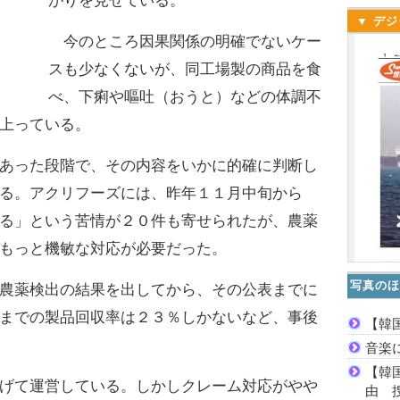
がりを見せている。
▼ デジ
今のところ因果関係の明確でないケー
スも少なくないが、同工場製の商品を食
べ、下痢や嘔吐（おうと）などの体調不
上っている。
あった段階で、その内容をいかに的確に判断し
る。アクリフーズには、昨年１１月中旬から
る」という苦情が２０件も寄せられたが、農薬
もっと機敏な対応が必要だった。
写真のほ
農薬検出の結果を出してから、その公表までに
までの製品回収率は２３％しかないなど、事後
【韓
音楽
【韓
げて運営している。しかしクレーム対応がやや
由 