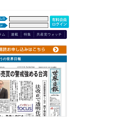
ラム
連載
特集
共産党ウォッチ
ょうの世界日報