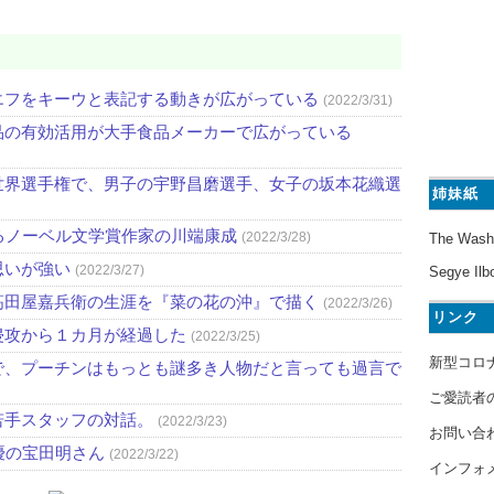
エフをキーウと表記する動きが広がっている
(2022/3/31)
品の有効活用が大手食品メーカーで広がっている
世界選手権で、男子の宇野昌磨選手、女子の坂本花織選
姉妹紙
るノーベル文学賞作家の川端康成
(2022/3/28)
The Wash
思いが強い
(2022/3/27)
Segye Ilb
高田屋嘉兵衛の生涯を『菜の花の沖』で描く
(2022/3/26)
リンク
侵攻から１カ月が経過した
(2022/3/25)
新型コロ
で、プーチンはもっとも謎多き人物だと言っても過言で
ご愛読者
若手スタッフの対話。
(2022/3/23)
お問い合
優の宝田明さん
(2022/3/22)
インフォ