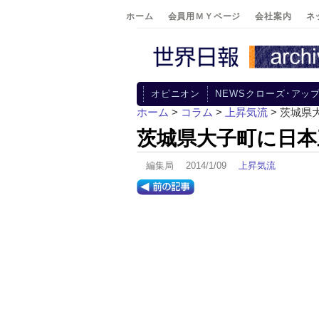
ホーム
会員用ＭＹページ
会社案内
ネ
オピニオン
NEWSクローズ･アッ
ホーム
>
コラム
>
上昇気流
> 茨城
茨城県大子町に日本
編集局 2014/1/09
上昇気流