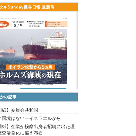
タルSunday世界日報 最新号
かの記事
国紙】委員会共和国
に国境はないーイスラエルから
国紙】企業が検察出身者招聘に出た理
捜査活発化に備え布石