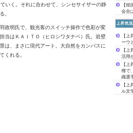
化していく。それに合わせて、シンセサイザーの静
【韓
会合は
る。
上昇気流
羽政明氏で、観光客のスイッチ操作で色彩が変
【上
担当はＫＡＩＴＯ（ヒロシワタナベ）氏。岩壁
ーウ
景は、まさに現代アート。大自然をカンバスに
【上
てくれる。
活用
【上
権で
織選
【上
ル文