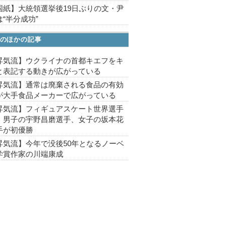
国紙】大統領選挙後19日ぶりの文・尹
“半分成功”
のほかの記事
昇気流】ウクライナの首都キエフをキ
と表記する動きが広がっている
昇気流】通常は廃棄される食品の有効
が大手食品メーカーで広がっている
昇気流】フィギュアスケート世界選手
、男子の宇野昌磨選手、女子の坂本花
手が初優勝
昇気流】今年で没後50年となるノーベ
学賞作家の川端康成