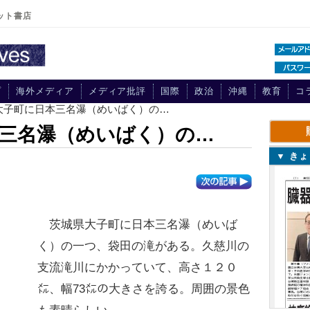
ット書店
プ
海外メディア
メディア批評
国際
政治
沖縄
教育
コ
県大子町に日本三名瀑（めいばく）の…
三名瀑（めいばく）の…
▼ き
茨城県大子町に日本三名瀑（めいば
く）の一つ、袋田の滝がある。久慈川の
支流滝川にかかっていて、高さ１２０
㍍、幅73㍍の大きさを誇る。周囲の景色