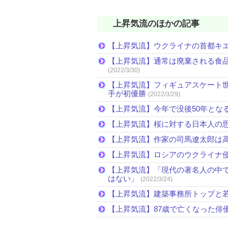
上昇気流のほかの記事
【上昇気流】ウクライナの首都キ
【上昇気流】通常は廃棄される食
(2022/3/30)
【上昇気流】フィギュアスケート
手が初優勝
(2022/3/29)
【上昇気流】今年で没後50年とな
【上昇気流】桜に対する日本人の
【上昇気流】作家の司馬遼太郎は
【上昇気流】ロシアのウクライナ
【上昇気流】「現代の著名人の中
はない」
(2022/3/24)
【上昇気流】建築事務所トップと
【上昇気流】87歳で亡くなった俳