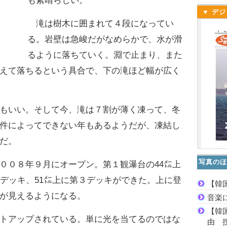
も素晴らしい。
▼ デジ
滝は樹木に囲まれて４段になってい
る。岩壁は急峻だがなめらかで、水が滑
るように落ちていく。淵で止まり、また
えて落ちるという具合で、下の滝ほど幅が広く
もいい。そして今、滝は７割が薄く凍って、冬
件によってできない年もあるようだが、凍結し
だ。
写真のほ
０８年９月にオープン。第１観瀑台の44㍍上
２デッキ、51㍍上に第３デッキができた。上に登
【韓
が見えるようになる。
音楽
【韓
トアップされている。単に光を当てるのではな
由 