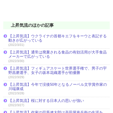
上昇気流のほかの記事
【上昇気流】ウクライナの首都キエフをキーウと表記する
動きが広がっている
(2022/3/31)
【上昇気流】通常は廃棄される食品の有効活用が大手食品
メーカーで広がっている
(2022/3/30)
【上昇気流】フィギュアスケート世界選手権で、男子の宇
野昌磨選手、女子の坂本花織選手が初優勝
(2022/3/29)
【上昇気流】今年で没後50年となるノーベル文学賞作家の
川端康成
(2022/3/28)
【上昇気流】桜に対する日本人の思いが強い
(2022/3/27)
【上昇気流】作家の司馬遼太郎は高田屋嘉兵衛の生涯を