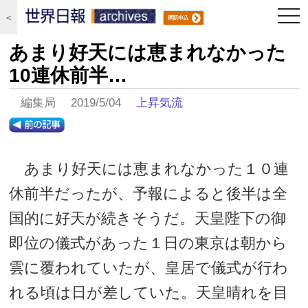
togg
＜
navi
あまり好天には恵まれなかった
10連休前半…
編集局 2019/5/04
上昇気流
あまり好天には恵まれなかった１０連
休前半だったが、予報によると後半は全
国的に好天が続きそうだ。天皇陛下の御
即位の儀式があった１日の東京は朝から
雲に覆われていたが、皇居で儀式が行わ
れる頃は日が差していた。天皇晴れを目