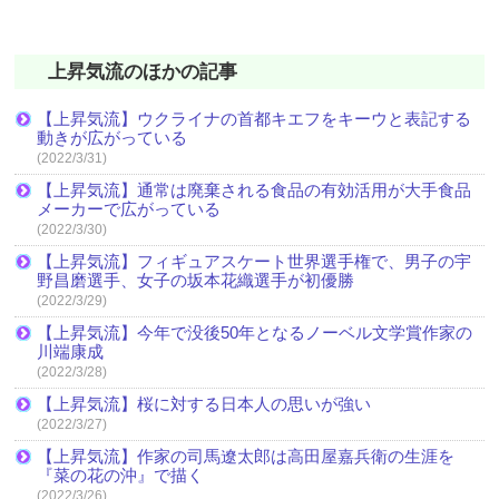
上昇気流のほかの記事
【上昇気流】ウクライナの首都キエフをキーウと表記する
動きが広がっている
(2022/3/31)
【上昇気流】通常は廃棄される食品の有効活用が大手食品
メーカーで広がっている
(2022/3/30)
【上昇気流】フィギュアスケート世界選手権で、男子の宇
野昌磨選手、女子の坂本花織選手が初優勝
(2022/3/29)
【上昇気流】今年で没後50年となるノーベル文学賞作家の
川端康成
(2022/3/28)
【上昇気流】桜に対する日本人の思いが強い
(2022/3/27)
【上昇気流】作家の司馬遼太郎は高田屋嘉兵衛の生涯を
『菜の花の沖』で描く
(2022/3/26)