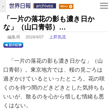
togg
＜
navi
「一片の落花の影も濃き日か
な」（山口青邨）…
編集局 2019/4/07
上昇気流
「一片の落花の影も濃き日かな」（山
口青邨）。東京地方では、桜の見ごろは
過ぎかけているといったところ。花の咲
くのを待つ間のどきどきとした気持ちも
いいが、散るのを心から惜しむ情緒も悪
くはない。