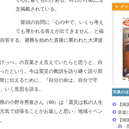
く心に響くものがある。昨日の小紙に全
▼ デジ
文掲載されている。
冒頭の自問に「心の中で、いくら考え
ても導かれる答えが出てきません」と福
は自答する。避難を始めた直後に襲われた大津波
げっぺ』の言葉さえ言えていたらと思うと、自
ったという。今は震災の教訓を語り継ぐ語り部
世に伝えるために、『自分の命は、自分で守
」いく意思を語る。
写真のほ
の小野寺秀俊さん（69）は「震災は私の人生
【韓
元気で頑張ることがお返しと思い」地域イベン
音楽
【韓
。
由 