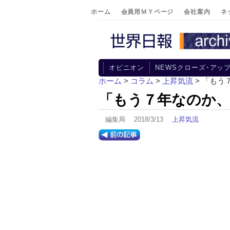
ホーム
会員用ＭＹページ
会社案内
ネ
オピニオン
NEWSクローズ･アッ
ホーム
>
コラム
>
上昇気流
> 「も
「もう７年なのか
編集局 2018/3/13
上昇気流