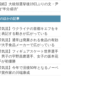
国紙】大統領選挙後19日ぶりの文・尹
“半分成功”
のほかの記事
昇気流】ウクライナの首都キエフをキ
と表記する動きが広がっている
昇気流】通常は廃棄される食品の有効
が大手食品メーカーで広がっている
昇気流】フィギュアスケート世界選手
、男子の宇野昌磨選手、女子の坂本花
手が初優勝
昇気流】今年で没後50年となるノーベ
学賞作家の川端康成