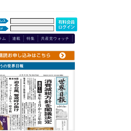
ラム
連載
特集
共産党ウォッチ
ょうの世界日報