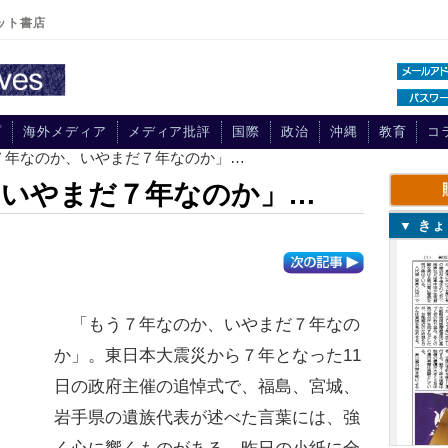
ット書店
プ
海外メディア
メディア批評
国際
政治
沖縄
教育
コ
う７年なのか、いやまだ７年なのか」…
、いやまだ７年なのか」…
▼ き
「もう７年なのか、いやまだ７年なの
か」。東日本大震災から７年となった11
日の政府主催の追悼式で、福島、宮城、
岩手県の遺族代表が述べた言葉には、強