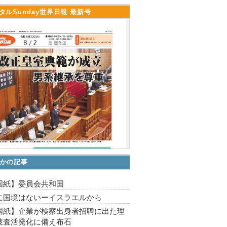
タルSunday世界日報 最新号
かの記事
国紙】委員会共和国
に国境はないーイスラエルから
国紙】企業が検察出身者招聘に出た理
捜査活発化に備え布石