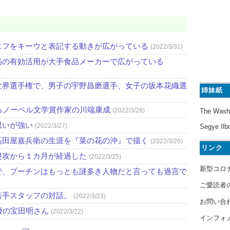
エフをキーウと表記する動きが広がっている
(2022/3/31)
品の有効活用が大手食品メーカーで広がっている
世界選手権で、男子の宇野昌磨選手、女子の坂本花織選
姉妹紙
るノーベル文学賞作家の川端康成
(2022/3/28)
The Wash
思いが強い
(2022/3/27)
Segye Ilb
高田屋嘉兵衛の生涯を『菜の花の沖』で描く
(2022/3/26)
リンク
侵攻から１カ月が経過した
(2022/3/25)
新型コロ
で、プーチンはもっとも謎多き人物だと言っても過言で
ご愛読者
若手スタッフの対話。
(2022/3/23)
お問い合
優の宝田明さん
(2022/3/22)
インフォ