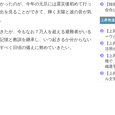
かったのが、今年の元旦には震災後初めて行っ
【韓
会合は
出を見ることができて、輝く太陽と波の音が気
。
上昇気流
【上
きたが、今もなお７万人を超える避難者がいる
ーウ
記憶と教訓を継承し、いつ起きるか分からない
【上
すべく日頃の備えに努めていきたい。
活用
【上
権で
織選
【上
ル文