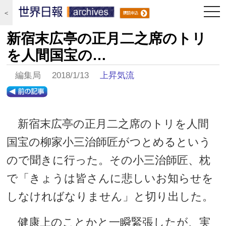
togg
＜
navi
新宿末広亭の正月二之席のトリ
を人間国宝の…
編集局 2018/1/13
上昇気流
新宿末広亭の正月二之席のトリを人間
国宝の柳家小三治師匠がつとめるという
ので聞きに行った。その小三治師匠、枕
で「きょうは皆さんに悲しいお知らせを
しなければなりません」と切り出した。
健康上のことかと一瞬緊張したが、実