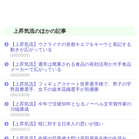
上昇気流のほかの記事
【上昇気流】ウクライナの首都キエフをキーウと表記する
動きが広がっている
(2022/3/31)
【上昇気流】通常は廃棄される食品の有効活用が大手食品
メーカーで広がっている
(2022/3/30)
【上昇気流】フィギュアスケート世界選手権で、男子の宇
野昌磨選手、女子の坂本花織選手が初優勝
(2022/3/29)
【上昇気流】今年で没後50年となるノーベル文学賞作家の
川端康成
(2022/3/28)
【上昇気流】桜に対する日本人の思いが強い
(2022/3/27)
【上昇気流】作家の司馬遼太郎は高田屋嘉兵衛の生涯を