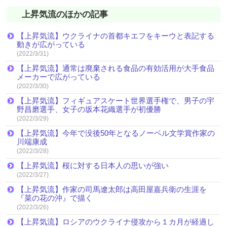
上昇気流のほかの記事
【上昇気流】ウクライナの首都キエフをキーウと表記する
動きが広がっている
(2022/3/31)
【上昇気流】通常は廃棄される食品の有効活用が大手食品
メーカーで広がっている
(2022/3/30)
【上昇気流】フィギュアスケート世界選手権で、男子の宇
野昌磨選手、女子の坂本花織選手が初優勝
(2022/3/29)
【上昇気流】今年で没後50年となるノーベル文学賞作家の
川端康成
(2022/3/28)
【上昇気流】桜に対する日本人の思いが強い
(2022/3/27)
【上昇気流】作家の司馬遼太郎は高田屋嘉兵衛の生涯を
『菜の花の沖』で描く
(2022/3/26)
【上昇気流】ロシアのウクライナ侵攻から１カ月が経過し