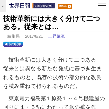
togg
＜
navi
技術革新には大きく分けて二つ
ある。従来とは…
編集局 2017/8/21
上昇気流
技術革新には大きく分けて二つある。
従来とは異なる新たな発想に基づき生ま
れるものと、既存の技術の部分的な改良
を積み重ねて得られるものだ。
東京電力福島第１原発１～４号機建屋の
回りに１・５㌔にわたって氷の壁を作