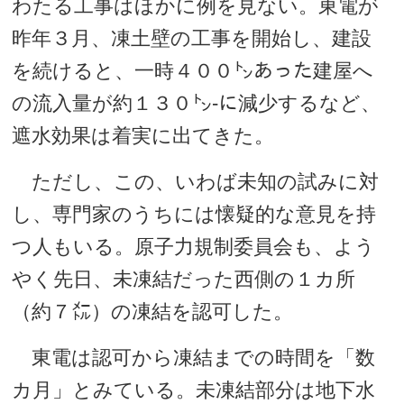
わたる工事はほかに例を見ない。東電が
昨年３月、凍土壁の工事を開始し、建設
を続けると、一時４００㌧あった建屋へ
の流入量が約１３０㌧-に減少するなど、
遮水効果は着実に出てきた。
ただし、この、いわば未知の試みに対
し、専門家のうちには懐疑的な意見を持
つ人もいる。原子力規制委員会も、よう
やく先日、未凍結だった西側の１カ所
（約７㍍）の凍結を認可した。
東電は認可から凍結までの時間を「数
カ月」とみている。未凍結部分は地下水