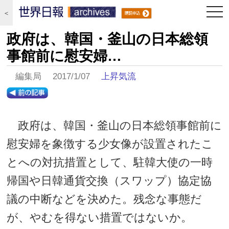
togg
＜
navi
政府は、韓国・釜山の日本総領
事館前に慰安婦…
編集局 2017/1/07
上昇気流
政府は、韓国・釜山の日本総領事館前に
慰安婦を象徴する少女像が設置されたこ
とへの対抗措置として、駐韓大使の一時
帰国や日韓通貨交換（スワップ）協定協
議の中断などを決めた。残念な事態だ
が、やむを得ない措置ではないか。