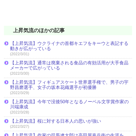
上昇気流のほかの記事
【上昇気流】ウクライナの首都キエフをキーウと表記する
動きが広がっている
(2022/3/31)
【上昇気流】通常は廃棄される食品の有効活用が大手食品
メーカーで広がっている
(2022/3/30)
【上昇気流】フィギュアスケート世界選手権で、男子の宇
野昌磨選手、女子の坂本花織選手が初優勝
(2022/3/29)
【上昇気流】今年で没後50年となるノーベル文学賞作家の
川端康成
(2022/3/28)
【上昇気流】桜に対する日本人の思いが強い
(2022/3/27)
【上昇気流】作家の司馬遼太郎は高田屋嘉兵衛の生涯を