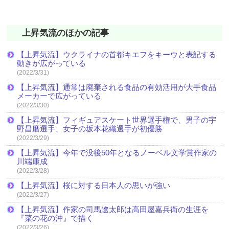
上昇気流のほかの記事
【上昇気流】ウクライナの首都キエフをキーウと表記する
動きが広がっている
(2022/3/31)
【上昇気流】通常は廃棄される食品の有効活用が大手食品
メーカーで広がっている
(2022/3/30)
【上昇気流】フィギュアスケート世界選手権で、男子の宇
野昌磨選手、女子の坂本花織選手が初優勝
(2022/3/29)
【上昇気流】今年で没後50年となるノーベル文学賞作家の
川端康成
(2022/3/28)
【上昇気流】桜に対する日本人の思いが強い
(2022/3/27)
【上昇気流】作家の司馬遼太郎は高田屋嘉兵衛の生涯を
『菜の花の沖』で描く
(2022/3/26)