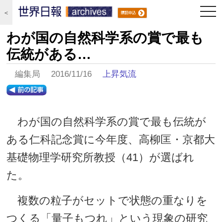
togg
＜
navi
わが国の自然科学系の賞で最も
伝統がある…
編集局 2016/11/16
上昇気流
わが国の自然科学系の賞で最も伝統が
ある仁科記念賞に今年度、高柳匡・京都大
基礎物理学研究所教授（41）が選ばれ
た。
複数の粒子がセットで状態の重なりを
つくる「量子もつれ」という現象の研究