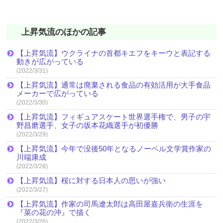
上昇気流のほかの記事
【上昇気流】ウクライナの首都キエフをキーウと表記する
動きが広がっている
(2022/3/31)
【上昇気流】通常は廃棄される食品の有効活用が大手食品
メーカーで広がっている
(2022/3/30)
【上昇気流】フィギュアスケート世界選手権で、男子の宇
野昌磨選手、女子の坂本花織選手が初優勝
(2022/3/29)
【上昇気流】今年で没後50年となるノーベル文学賞作家の
川端康成
(2022/3/28)
【上昇気流】桜に対する日本人の思いが強い
(2022/3/27)
【上昇気流】作家の司馬遼太郎は高田屋嘉兵衛の生涯を
『菜の花の沖』で描く
(2022/3/26)