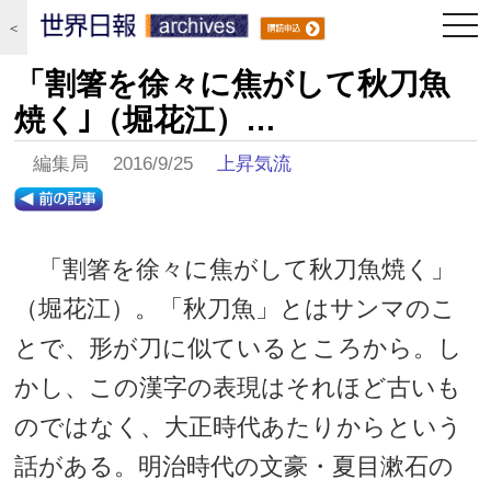
togg
＜
navi
「割箸を徐々に焦がして秋刀魚
焼く｣（堀花江）…
編集局 2016/9/25
上昇気流
「割箸を徐々に焦がして秋刀魚焼く」
（堀花江）。「秋刀魚」とはサンマのこ
とで、形が刀に似ているところから。し
かし、この漢字の表現はそれほど古いも
のではなく、大正時代あたりからという
話がある。明治時代の文豪・夏目漱石の