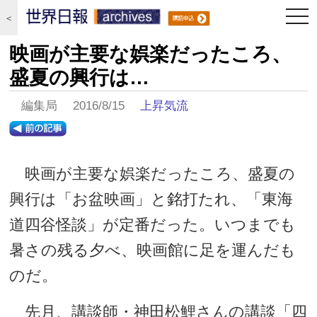
togg
＜
navi
映画が主要な娯楽だったころ、
盛夏の興行は…
編集局 2016/8/15
上昇気流
映画が主要な娯楽だったころ、盛夏の
興行は「お盆映画」と銘打たれ、「東海
道四谷怪談」が定番だった。いつまでも
暑さの残る夕べ、映画館に足を運んだも
のだ。
先月、講談師・神田松鯉さんの講談「四