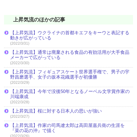
上昇気流のほかの記事
【上昇気流】ウクライナの首都キエフをキーウと表記する
動きが広がっている
(2022/3/31)
【上昇気流】通常は廃棄される食品の有効活用が大手食品
メーカーで広がっている
(2022/3/30)
【上昇気流】フィギュアスケート世界選手権で、男子の宇
野昌磨選手、女子の坂本花織選手が初優勝
(2022/3/29)
【上昇気流】今年で没後50年となるノーベル文学賞作家の
川端康成
(2022/3/28)
【上昇気流】桜に対する日本人の思いが強い
(2022/3/27)
【上昇気流】作家の司馬遼太郎は高田屋嘉兵衛の生涯を
『菜の花の沖』で描く
(2022/3/26)