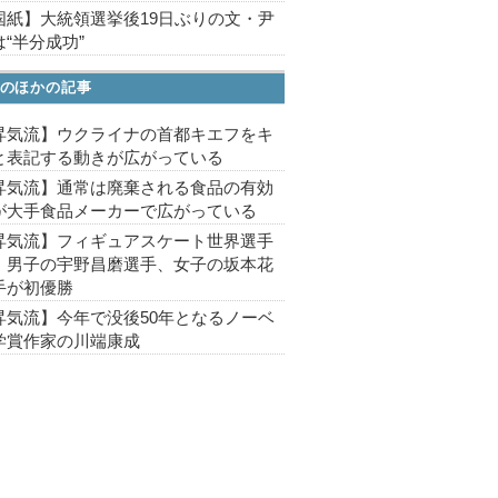
国紙】大統領選挙後19日ぶりの文・尹
“半分成功”
のほかの記事
昇気流】ウクライナの首都キエフをキ
と表記する動きが広がっている
昇気流】通常は廃棄される食品の有効
が大手食品メーカーで広がっている
昇気流】フィギュアスケート世界選手
、男子の宇野昌磨選手、女子の坂本花
手が初優勝
昇気流】今年で没後50年となるノーベ
学賞作家の川端康成