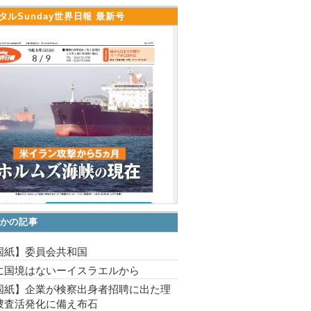
タルSunday世界日報 最新号
かの記事
国紙】委員会共和国
に国境はないーイスラエルから
国紙】企業が検察出身者招聘に出た理
捜査活発化に備え布石