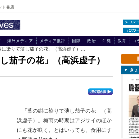
ット書店
プ
海外メディア
メディア批評
国際
政治
沖縄
教育
コ
の紺に染りて薄し茄子の花」（高浜虚子）…
し茄子の花」（高浜虚子）
▼ き
「葉の紺に染りて薄し茄子の花」（高
浜虚子）。梅雨の時期はアジサイのほか
にも花が咲く。とはいっても、食用にす