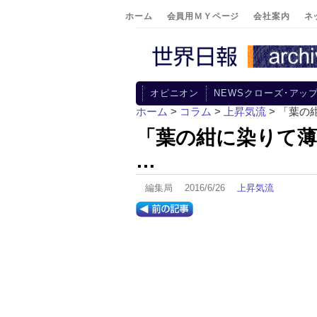
ホーム
会員用ＭＹページ
会社案内
ネ
オピニオン
NEWSクローズ･アッ
ホーム
>
コラム
>
上昇気流
> 「葉
「葉の紺に染りて薄
…
編集局 2016/6/26
上昇気流