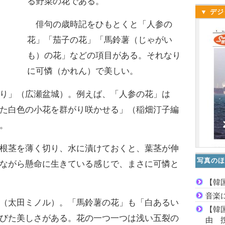
る野菜の花である。
▼ デジ
俳句の歳時記をひもとくと「人参の
花」「茄子の花」「馬鈴薯（じゃがい
も）の花」などの項目がある。それなり
に可憐（かれん）で美しい。
り」（広瀬盆城）。例えば、「人参の花」は
た白色の小花を群がり咲かせる」（稲畑汀子編
。
根茎を薄く切り、水に漬けておくと、葉茎が伸
写真のほ
ながら懸命に生きている感じで、まさに可憐と
【韓
音楽
（太田ミノル）。「馬鈴薯の花」も「白あるい
【韓
びた美しさがある。花の一つ一つは浅い五裂の
由 