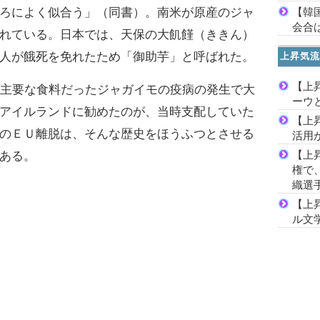
【韓
ろによく似合う」（同書）。南米が原産のジャ
会合は
れている。日本では、天保の大飢饉（ききん）
人が餓死を免れたため「御助芋」と呼ばれた。
上昇気流
【上
主要な食料だったジャガイモの疫病の発生で大
ーウ
アイルランドに勧めたのが、当時支配していた
【上
のＥＵ離脱は、そんな歴史をほうふつとさせる
活用
【上
ある。
権で
織選
【上
ル文