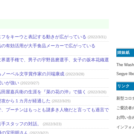
エフをキーウと表記する動きが広がっている
(2022/3/31)
品の有効活用が大手食品メーカーで広がっている
姉妹紙
世界選手権で、男子の宇野昌磨選手、女子の坂本花織選
The Wash
るノーベル文学賞作家の川端康成
Segye Ilb
(2022/3/28)
思いが強い
(2022/3/27)
リンク
高田屋嘉兵衛の生涯を『菜の花の沖』で描く
(2022/3/26)
新型コロ
侵攻から１カ月が経過した
(2022/3/25)
ご愛読者
で、プーチンはもっとも謎多き人物だと言っても過言で
お問い合
若手スタッフの対話。
(2022/3/23)
インフォ
優の宝田明さん
(2022/3/22)