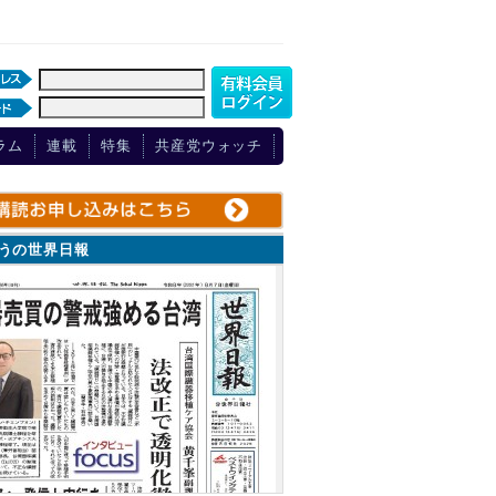
ラム
連載
特集
共産党ウォッチ
ょうの世界日報