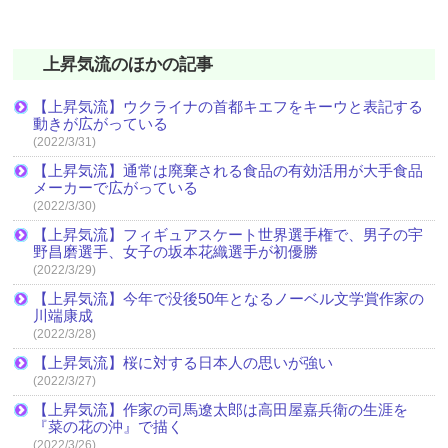
上昇気流のほかの記事
【上昇気流】ウクライナの首都キエフをキーウと表記する
動きが広がっている
(2022/3/31)
【上昇気流】通常は廃棄される食品の有効活用が大手食品
メーカーで広がっている
(2022/3/30)
【上昇気流】フィギュアスケート世界選手権で、男子の宇
野昌磨選手、女子の坂本花織選手が初優勝
(2022/3/29)
【上昇気流】今年で没後50年となるノーベル文学賞作家の
川端康成
(2022/3/28)
【上昇気流】桜に対する日本人の思いが強い
(2022/3/27)
【上昇気流】作家の司馬遼太郎は高田屋嘉兵衛の生涯を
『菜の花の沖』で描く
(2022/3/26)