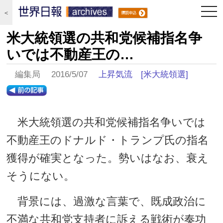
togg
＜
navi
米大統領選の共和党候補指名争
いでは不動産王の…
編集局 2016/5/07
上昇気流
[米大統領選]
米大統領選の共和党候補指名争いでは
不動産王のドナルド・トランプ氏の指名
獲得が確実となった。勢いはなお、衰え
そうにない。
背景には、過激な言葉で、既成政治に
不満な共和党支持者に訴える戦術が奏功