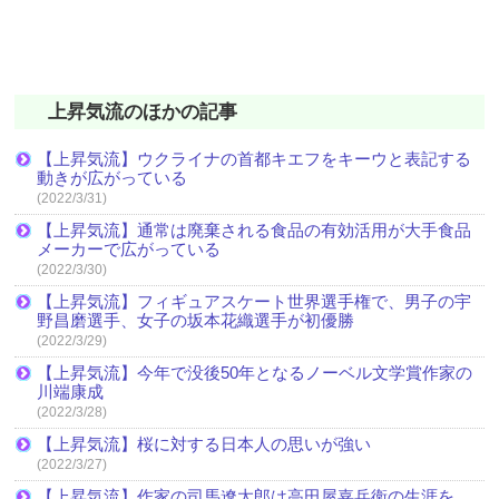
上昇気流のほかの記事
【上昇気流】ウクライナの首都キエフをキーウと表記する
動きが広がっている
(2022/3/31)
【上昇気流】通常は廃棄される食品の有効活用が大手食品
メーカーで広がっている
(2022/3/30)
【上昇気流】フィギュアスケート世界選手権で、男子の宇
野昌磨選手、女子の坂本花織選手が初優勝
(2022/3/29)
【上昇気流】今年で没後50年となるノーベル文学賞作家の
川端康成
(2022/3/28)
【上昇気流】桜に対する日本人の思いが強い
(2022/3/27)
【上昇気流】作家の司馬遼太郎は高田屋嘉兵衛の生涯を