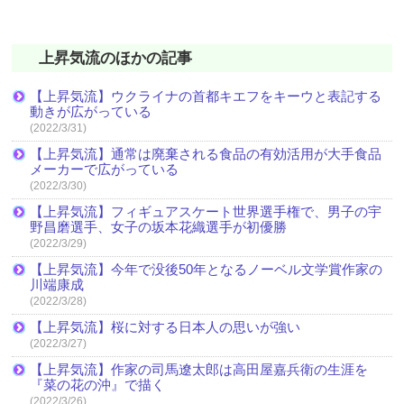
上昇気流のほかの記事
【上昇気流】ウクライナの首都キエフをキーウと表記する
動きが広がっている
(2022/3/31)
【上昇気流】通常は廃棄される食品の有効活用が大手食品
メーカーで広がっている
(2022/3/30)
【上昇気流】フィギュアスケート世界選手権で、男子の宇
野昌磨選手、女子の坂本花織選手が初優勝
(2022/3/29)
【上昇気流】今年で没後50年となるノーベル文学賞作家の
川端康成
(2022/3/28)
【上昇気流】桜に対する日本人の思いが強い
(2022/3/27)
【上昇気流】作家の司馬遼太郎は高田屋嘉兵衛の生涯を
『菜の花の沖』で描く
(2022/3/26)