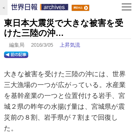
togg
＜
navi
東日本大震災で大きな被害を受
けた三陸の沖…
編集局 2016/3/05
上昇気流
大きな被害を受けた三陸の沖には、世界
三大漁場の一つが広がっている。水産業
を基幹産業の一つと位置付ける岩手、宮
城２県の昨年の水揚げ量は、宮城県が震
災前の８割、岩手県が７割まで回復し
た。