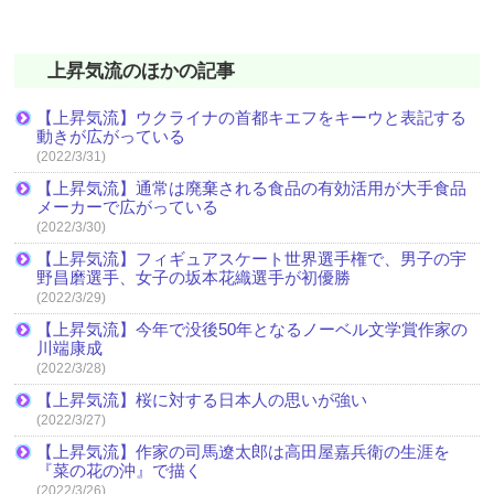
上昇気流のほかの記事
【上昇気流】ウクライナの首都キエフをキーウと表記する
動きが広がっている
(2022/3/31)
【上昇気流】通常は廃棄される食品の有効活用が大手食品
メーカーで広がっている
(2022/3/30)
【上昇気流】フィギュアスケート世界選手権で、男子の宇
野昌磨選手、女子の坂本花織選手が初優勝
(2022/3/29)
【上昇気流】今年で没後50年となるノーベル文学賞作家の
川端康成
(2022/3/28)
【上昇気流】桜に対する日本人の思いが強い
(2022/3/27)
【上昇気流】作家の司馬遼太郎は高田屋嘉兵衛の生涯を
『菜の花の沖』で描く
(2022/3/26)