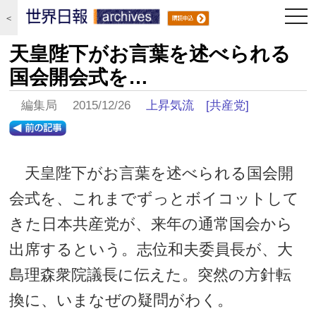
togg
＜
navi
天皇陛下がお言葉を述べられる
国会開会式を…
編集局 2015/12/26
上昇気流
[共産党]
天皇陛下がお言葉を述べられる国会開
会式を、これまでずっとボイコットして
きた日本共産党が、来年の通常国会から
出席するという。志位和夫委員長が、大
島理森衆院議長に伝えた。突然の方針転
換に、いまなぜの疑問がわく。