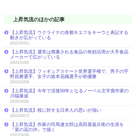
上昇気流のほかの記事
【上昇気流】ウクライナの首都キエフをキーウと表記する
動きが広がっている
(2022/3/31)
【上昇気流】通常は廃棄される食品の有効活用が大手食品
メーカーで広がっている
(2022/3/30)
【上昇気流】フィギュアスケート世界選手権で、男子の宇
野昌磨選手、女子の坂本花織選手が初優勝
(2022/3/29)
【上昇気流】今年で没後50年となるノーベル文学賞作家の
川端康成
(2022/3/28)
【上昇気流】桜に対する日本人の思いが強い
(2022/3/27)
【上昇気流】作家の司馬遼太郎は高田屋嘉兵衛の生涯を
『菜の花の沖』で描く
(2022/3/26)