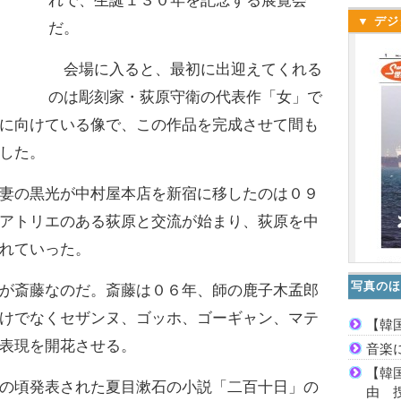
れで、生誕１３０年を記念する展覧会
▼ デジ
だ。
会場に入ると、最初に出迎えてくれる
のは彫刻家・荻原守衛の代表作「女」で
に向けている像で、この作品を完成させて間も
した。
妻の黒光が中村屋本店を新宿に移したのは０９
アトリエのある荻原と交流が始まり、荻原を中
れていった。
写真のほ
が斎藤なのだ。斎藤は０６年、師の鹿子木孟郎
けでなくセザンヌ、ゴッホ、ゴーギャン、マテ
【韓
表現を開花させる。
音楽
【韓
の頃発表された夏目漱石の小説「二百十日」の
由 