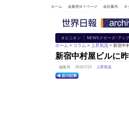
ホーム
会員用ＭＹページ
会社案内
ネ
オピニオン
NEWSクローズ･アッ
ホーム
>
コラム
>
上昇気流
> 新宿中
新宿中村屋ビルに昨
編集局 2015/7/23
上昇気流