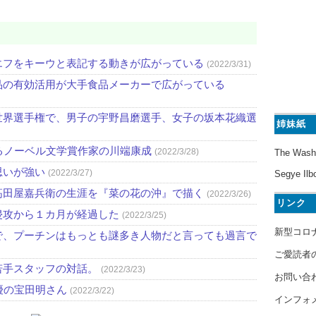
エフをキーウと表記する動きが広がっている
(2022/3/31)
品の有効活用が大手食品メーカーで広がっている
世界選手権で、男子の宇野昌磨選手、女子の坂本花織選
姉妹紙
るノーベル文学賞作家の川端康成
(2022/3/28)
The Wash
思いが強い
(2022/3/27)
Segye Ilb
高田屋嘉兵衛の生涯を『菜の花の沖』で描く
(2022/3/26)
リンク
侵攻から１カ月が経過した
(2022/3/25)
新型コロ
で、プーチンはもっとも謎多き人物だと言っても過言で
ご愛読者
若手スタッフの対話。
(2022/3/23)
お問い合
優の宝田明さん
(2022/3/22)
インフォ