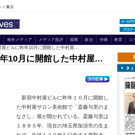
ット書店
プ
海外メディア
メディア批評
国際
政治
沖縄
教育
コ
村屋ビルに昨年10月に開館した中村屋…
年10月に開館した中村屋…
▼ き
新宿中村屋ビルに昨年１０月に開館し
た中村屋サロン美術館で「斎藤与里のま
なざし」展が開かれている。斎藤与里は
１８８５年、現在の埼玉県加須市の生ま