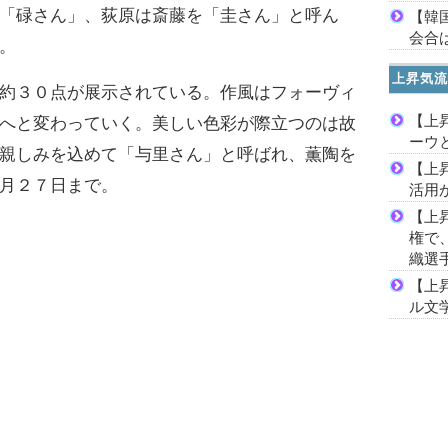
「碌さん」、荻原は斎藤を「圭さん」と呼ん
【韓
会合は
。
上昇気流
約３０点が展示されている。作風はフォーヴィ
【上
へと変わっていく。美しい色彩が際立つのは故
ーウ
親しみを込めて「与里さん」と呼ばれ、薫陶を
【上
月２７日まで。
活用
【上
権で
織選
【上
ル文