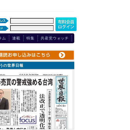
ラム
連載
特集
共産党ウォッチ
ょうの世界日報