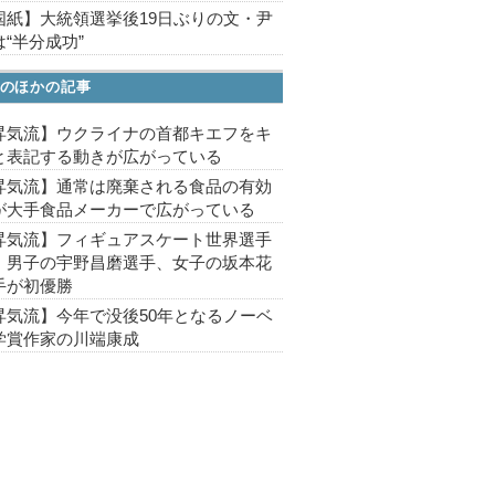
国紙】大統領選挙後19日ぶりの文・尹
“半分成功”
のほかの記事
昇気流】ウクライナの首都キエフをキ
と表記する動きが広がっている
昇気流】通常は廃棄される食品の有効
が大手食品メーカーで広がっている
昇気流】フィギュアスケート世界選手
、男子の宇野昌磨選手、女子の坂本花
手が初優勝
昇気流】今年で没後50年となるノーベ
学賞作家の川端康成