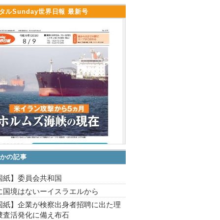
タルSunday世界日報 最新号
かの記事
国紙】委員会共和国
に国境はないーイスラエルから
国紙】企業が検察出身者招聘に出た理
捜査活発化に備え布石