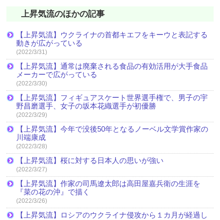
上昇気流のほかの記事
【上昇気流】ウクライナの首都キエフをキーウと表記する
動きが広がっている
(2022/3/31)
【上昇気流】通常は廃棄される食品の有効活用が大手食品
メーカーで広がっている
(2022/3/30)
【上昇気流】フィギュアスケート世界選手権で、男子の宇
野昌磨選手、女子の坂本花織選手が初優勝
(2022/3/29)
【上昇気流】今年で没後50年となるノーベル文学賞作家の
川端康成
(2022/3/28)
【上昇気流】桜に対する日本人の思いが強い
(2022/3/27)
【上昇気流】作家の司馬遼太郎は高田屋嘉兵衛の生涯を
『菜の花の沖』で描く
(2022/3/26)
【上昇気流】ロシアのウクライナ侵攻から１カ月が経過し