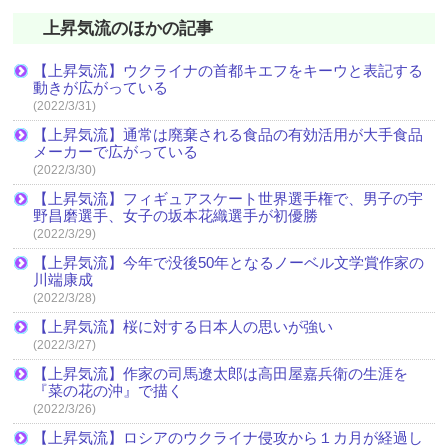
上昇気流のほかの記事
【上昇気流】ウクライナの首都キエフをキーウと表記する
動きが広がっている
(2022/3/31)
【上昇気流】通常は廃棄される食品の有効活用が大手食品
メーカーで広がっている
(2022/3/30)
【上昇気流】フィギュアスケート世界選手権で、男子の宇
野昌磨選手、女子の坂本花織選手が初優勝
(2022/3/29)
【上昇気流】今年で没後50年となるノーベル文学賞作家の
川端康成
(2022/3/28)
【上昇気流】桜に対する日本人の思いが強い
(2022/3/27)
【上昇気流】作家の司馬遼太郎は高田屋嘉兵衛の生涯を
『菜の花の沖』で描く
(2022/3/26)
【上昇気流】ロシアのウクライナ侵攻から１カ月が経過し