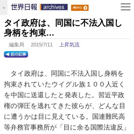
togg
＜
navi
タイ政府は、同国に不法入国し
身柄を拘束…
編集局 2015/7/11
上昇気流
タイ政府は、同国に不法入国し身柄を
拘束されていたウイグル族１００人近く
を中国に送還したと発表した。習近平政
権の弾圧を逃れてきた彼らが、どんな目
に遭うかは目に見えている。国連難民高
等弁務官事務所が「目に余る国際法違反」