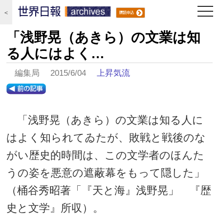
togg
＜
navi
「浅野晃（あきら）の文業は知
る人にはよく…
編集局 2015/6/04
上昇気流
「浅野晃（あきら）の文業は知る人に
はよく知られてゐたが、敗戦と戦後のな
がい歴史的時間は、この文学者のほんた
うの姿を悪意の遮蔽幕をもって隠した」
（桶谷秀昭著「『天と海』浅野晃」 『歴
史と文学』所収）。