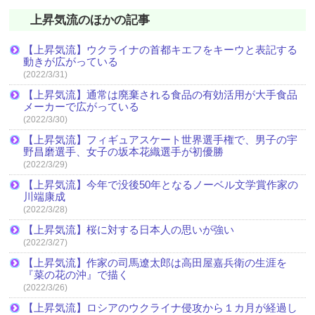
上昇気流のほかの記事
【上昇気流】ウクライナの首都キエフをキーウと表記する
動きが広がっている
(2022/3/31)
【上昇気流】通常は廃棄される食品の有効活用が大手食品
メーカーで広がっている
(2022/3/30)
【上昇気流】フィギュアスケート世界選手権で、男子の宇
野昌磨選手、女子の坂本花織選手が初優勝
(2022/3/29)
【上昇気流】今年で没後50年となるノーベル文学賞作家の
川端康成
(2022/3/28)
【上昇気流】桜に対する日本人の思いが強い
(2022/3/27)
【上昇気流】作家の司馬遼太郎は高田屋嘉兵衛の生涯を
『菜の花の沖』で描く
(2022/3/26)
【上昇気流】ロシアのウクライナ侵攻から１カ月が経過し