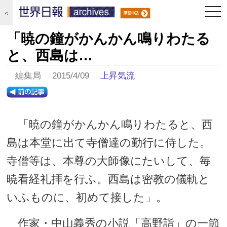
togg
＜
navi
「暁の鐘がかんかん鳴りわたる
と、西島は…
編集局 2015/4/09
上昇気流
「暁の鐘がかんかん鳴りわたると、西
島は本堂に出て寺僧達の勤行に侍した。
寺僧等は、本尊の大師像にたいして、毎
暁看経礼拝を行ふ。西島は密教の儀軌と
いふものに、初めて接した」。
作家・中山義秀の小説「高野詣」の一節