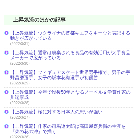
上昇気流のほかの記事
【上昇気流】ウクライナの首都キエフをキーウと表記する
動きが広がっている
(2022/3/31)
【上昇気流】通常は廃棄される食品の有効活用が大手食品
メーカーで広がっている
(2022/3/30)
【上昇気流】フィギュアスケート世界選手権で、男子の宇
野昌磨選手、女子の坂本花織選手が初優勝
(2022/3/29)
【上昇気流】今年で没後50年となるノーベル文学賞作家の
川端康成
(2022/3/28)
【上昇気流】桜に対する日本人の思いが強い
(2022/3/27)
【上昇気流】作家の司馬遼太郎は高田屋嘉兵衛の生涯を
『菜の花の沖』で描く
(2022/3/26)