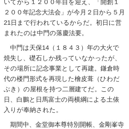
いてから１２００年目を迎え、「開創１
２００年記念大法会」が今月２日から５月
21日まで行われているからだ。初日に営
まれたのは中門の落慶法要。
中門は天保14（１８４３）年の大火で
焼失し、礎石しか残っていなかったが、
その場所に記念事業として再建。鎌倉時
代の楼門形式を再現した檜皮葺（ひわだ
ぶき）の屋根を持つ二層建てだ。この
日、白鵬と日馬富士の両横綱による土俵
入りが奉納された。
期間中、金堂御本尊特別開帳、金剛峯寺