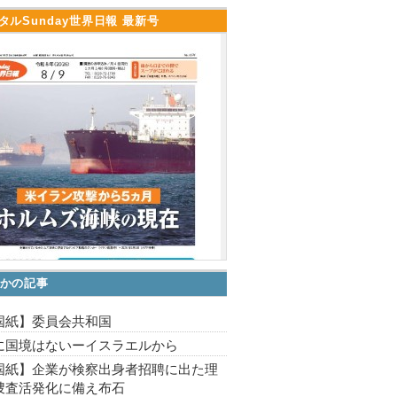
タルSunday世界日報 最新号
かの記事
国紙】委員会共和国
に国境はないーイスラエルから
国紙】企業が検察出身者招聘に出た理
捜査活発化に備え布石