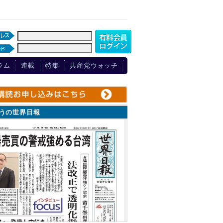
ラム
連載
特集
共産党ウォッチ
ょうの世界日報