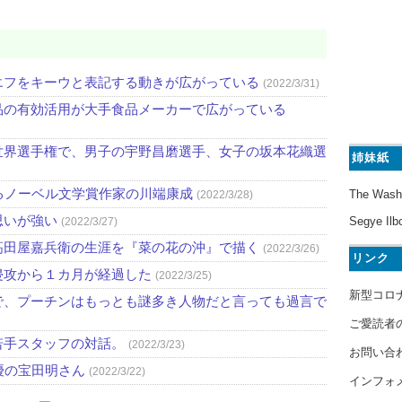
エフをキーウと表記する動きが広がっている
(2022/3/31)
品の有効活用が大手食品メーカーで広がっている
世界選手権で、男子の宇野昌磨選手、女子の坂本花織選
姉妹紙
るノーベル文学賞作家の川端康成
The Wash
(2022/3/28)
思いが強い
Segye Ilb
(2022/3/27)
高田屋嘉兵衛の生涯を『菜の花の沖』で描く
(2022/3/26)
リンク
侵攻から１カ月が経過した
(2022/3/25)
新型コロ
で、プーチンはもっとも謎多き人物だと言っても過言で
ご愛読者
若手スタッフの対話。
(2022/3/23)
お問い合
優の宝田明さん
(2022/3/22)
インフォ