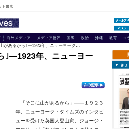
ット書店
プ
海外メディア
メディア批評
国際
政治
沖縄
教育
コ
に山があるから｣―1923年、ニューヨーク…
｣―1923年、ニューヨー
▼ き
「そこに山があるから」――１９２３
年、ニューヨーク・タイムズのインタビ
ューを受けた英国人登山家、ジョージ・