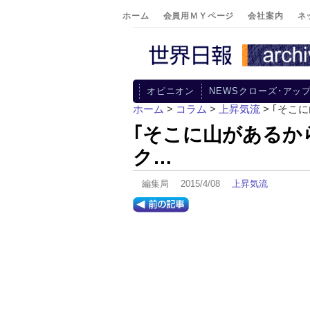
ホーム
会員用ＭＹページ
会社案内
ネ
オピニオン
NEWSクローズ･アッ
ホーム
>
コラム
>
上昇気流
> ｢そこ
｢そこに山があるから
ク…
編集局 2015/4/08
上昇気流