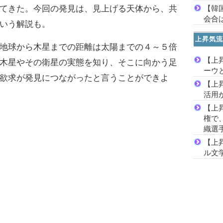
【韓
てきた。今回の発見は、見上げる天体から、共
会合は
いう解説も。
上昇気流
地球から木星までの距離は太陽までの４～５倍
【上
木星やその衛星の実態を知り、そこに向かう足
ーウ
欲求が発見につながったと言うことができよ
【上
活用
【上
権で
織選
【上
ル文