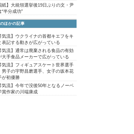
国紙】大統領選挙後19日ぶりの文・尹
“半分成功”
のほかの記事
昇気流】ウクライナの首都キエフをキ
と表記する動きが広がっている
昇気流】通常は廃棄される食品の有効
が大手食品メーカーで広がっている
昇気流】フィギュアスケート世界選手
、男子の宇野昌磨選手、女子の坂本花
手が初優勝
昇気流】今年で没後50年となるノーベ
学賞作家の川端康成