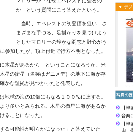
マロリーが「なぜエベレストに登るの
▼ デジ
か」という質問にこう答えたという。
当時、エベレストの初登頂を狙い、さ
まざまな手づる、足掛かりを見つけよう
としたマロリーの静かな闘志と野心がう
征に参加したが、頂上付近で行方不明となった。
に木星があるから」ということになろうか。米
木星の衛星（名称はガニメデ）の地下に海が存
確かな証拠が見つかったと発表した。
写真のほ
地球の海の10倍にもなる１００㌔に達する。
より多いとみられる。木星の衛星に海があるか
【韓
けることになった。
音楽
【韓
する可能性が明らかになった」と答えていた
由 