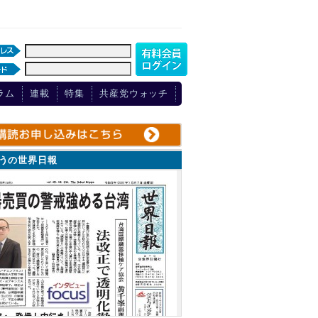
ラム
連載
特集
共産党ウォッチ
ょうの世界日報