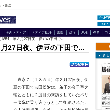
ット書店
プ
海外メディア
メディア批評
国際
政治
沖縄
教育
コ
（1854）年３月27日夜、伊豆の下田で…
３月27日夜、伊豆の下田で…
▼ き
嘉永７（１８５４）年３月27日夜、伊
豆の下田で吉田松陰は、弟子の金子重之
輔とともに２度目の来訪をしていたペリ
ー艦隊に乗り込もうとして拒絶された。