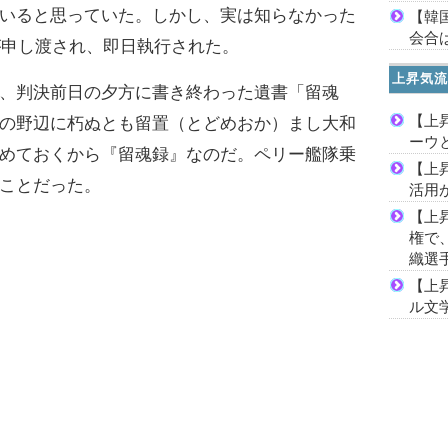
いると思っていた。しかし、実は知らなかった
【韓
会合は
が申し渡され、即日執行された。
上昇気流
、判決前日の夕方に書き終わった遺書「留魂
【上
の野辺に朽ぬとも留置（とどめおか）まし大和
ーウ
めておくから『留魂録』なのだ。ペリー艦隊乗
【上
ことだった。
活用
【上
権で
織選
【上
ル文