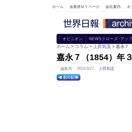
ホーム
会員用ＭＹページ
会社案内
ネ
オピニオン
NEWSクローズ･アッ
ホーム
>
コラム
>
上昇気流
> 嘉永７
嘉永７（1854）年
編集局 2015/3/27
上昇気流