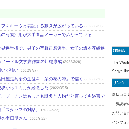
エフをキーウと表記する動きが広がっている
(2022/3/31)
品の有効活用が大手食品メーカーで広がっている
世界選手権で、男子の宇野昌磨選手、女子の坂本花織選
姉妹紙
るノーベル文学賞作家の川端康成
(2022/3/28)
The Wash
思いが強い
(2022/3/27)
Segye Ilb
高田屋嘉兵衛の生涯を『菜の花の沖』で描く
(2022/3/26)
リンク
侵攻から１カ月が経過した
(2022/3/25)
新型コロ
で、プーチンはもっとも謎多き人物だと言っても過言で
ご愛読者
若手スタッフの対話。
(2022/3/23)
お問い合
優の宝田明さん
(2022/3/22)
インフォ