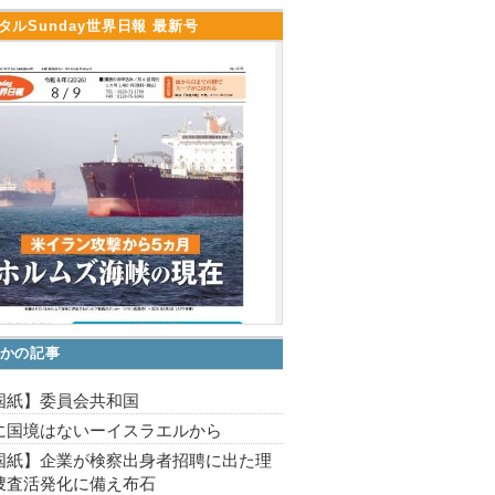
タルSunday世界日報 最新号
かの記事
国紙】委員会共和国
に国境はないーイスラエルから
国紙】企業が検察出身者招聘に出た理
捜査活発化に備え布石