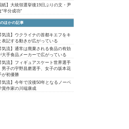
国紙】大統領選挙後19日ぶりの文・尹
“半分成功”
のほかの記事
昇気流】ウクライナの首都キエフをキ
と表記する動きが広がっている
昇気流】通常は廃棄される食品の有効
が大手食品メーカーで広がっている
昇気流】フィギュアスケート世界選手
、男子の宇野昌磨選手、女子の坂本花
手が初優勝
昇気流】今年で没後50年となるノーベ
学賞作家の川端康成