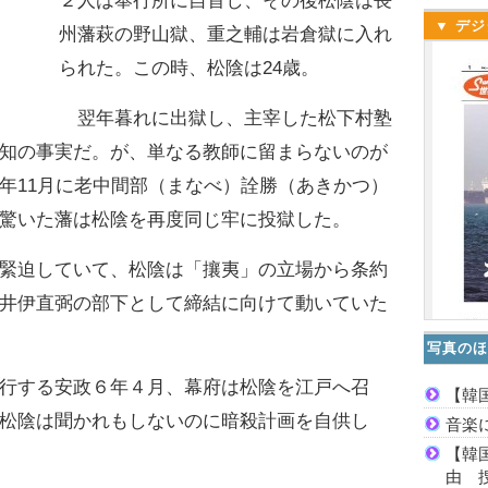
２人は奉行所に自首し、その後松陰は長
▼ デジ
州藩萩の野山獄、重之輔は岩倉獄に入れ
られた。この時、松陰は24歳。
翌年暮れに出獄し、主宰した松下村塾
知の事実だ。が、単なる教師に留まらないのが
年11月に老中間部（まなべ）詮勝（あきかつ）
驚いた藩は松陰を再度同じ牢に投獄した。
緊迫していて、松陰は「攘夷」の立場から条約
井伊直弼の部下として締結に向けて動いていた
写真のほ
行する安政６年４月、幕府は松陰を江戸へ召
【韓
松陰は聞かれもしないのに暗殺計画を自供し
音楽
【韓
由 