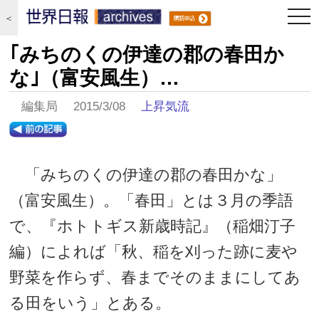
togg
＜
navi
｢みちのくの伊達の郡の春田か
な｣（富安風生）…
編集局 2015/3/08
上昇気流
「みちのくの伊達の郡の春田かな」
（富安風生）。「春田」とは３月の季語
で、『ホトトギス新歳時記』（稲畑汀子
編）によれば「秋、稲を刈った跡に麦や
野菜を作らず、春までそのままにしてあ
る田をいう」とある。