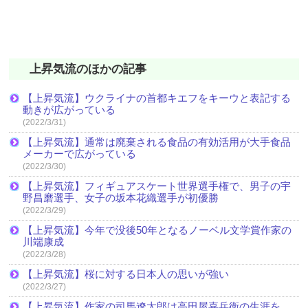
上昇気流のほかの記事
【上昇気流】ウクライナの首都キエフをキーウと表記する
動きが広がっている
(2022/3/31)
【上昇気流】通常は廃棄される食品の有効活用が大手食品
メーカーで広がっている
(2022/3/30)
【上昇気流】フィギュアスケート世界選手権で、男子の宇
野昌磨選手、女子の坂本花織選手が初優勝
(2022/3/29)
【上昇気流】今年で没後50年となるノーベル文学賞作家の
川端康成
(2022/3/28)
【上昇気流】桜に対する日本人の思いが強い
(2022/3/27)
【上昇気流】作家の司馬遼太郎は高田屋嘉兵衛の生涯を