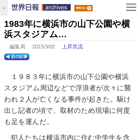
togg
＜
navi
1983年に横浜市の山下公園や横
浜スタジアム…
編集局 2015/3/02
上昇気流
１９８３年に横浜市の山下公園や横浜
スタジアム周辺などで浮浪者が次々に襲
われ２人が亡くなる事件が起きた。駆け
出し記者の頃で、取材のため現場に何度
も足を運んだ。
犯人たちは横浜市内に住む中学生を含