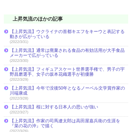
上昇気流のほかの記事
【上昇気流】ウクライナの首都キエフをキーウと表記する
動きが広がっている
(2022/3/31)
【上昇気流】通常は廃棄される食品の有効活用が大手食品
メーカーで広がっている
(2022/3/30)
【上昇気流】フィギュアスケート世界選手権で、男子の宇
野昌磨選手、女子の坂本花織選手が初優勝
(2022/3/29)
【上昇気流】今年で没後50年となるノーベル文学賞作家の
川端康成
(2022/3/28)
【上昇気流】桜に対する日本人の思いが強い
(2022/3/27)
【上昇気流】作家の司馬遼太郎は高田屋嘉兵衛の生涯を
『菜の花の沖』で描く
(2022/3/26)