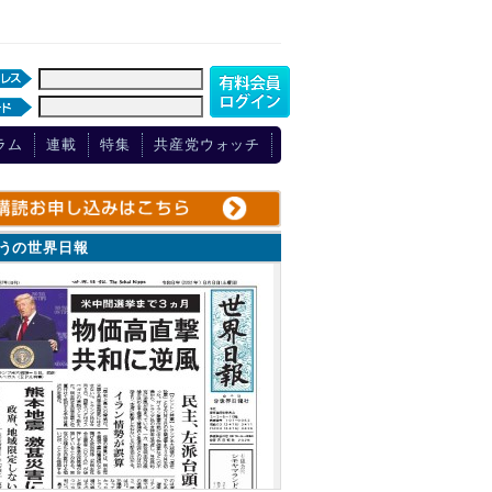
ラム
連載
特集
共産党ウォッチ
ょうの世界日報