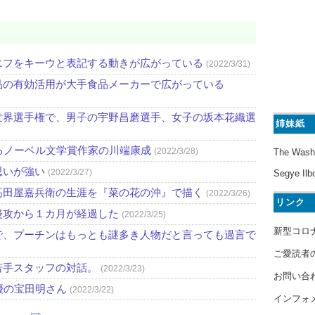
エフをキーウと表記する動きが広がっている
(2022/3/31)
品の有効活用が大手食品メーカーで広がっている
世界選手権で、男子の宇野昌磨選手、女子の坂本花織選
姉妹紙
るノーベル文学賞作家の川端康成
(2022/3/28)
The Wash
思いが強い
(2022/3/27)
Segye Ilb
高田屋嘉兵衛の生涯を『菜の花の沖』で描く
(2022/3/26)
リンク
侵攻から１カ月が経過した
(2022/3/25)
新型コロ
で、プーチンはもっとも謎多き人物だと言っても過言で
ご愛読者
若手スタッフの対話。
(2022/3/23)
お問い合
優の宝田明さん
(2022/3/22)
インフォ