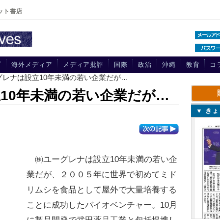
ット書店
プ
海外メディア
メディア批評
国際
政治
沖縄
教育
コ
グレナは設立10年未満の若い企業だが…
10年未満の若い企業だが…
▼ き
㈱ユーグレナは設立10年未満の若い企
業だが、２００５年に世界で初めてミド
リムシを食品として屋外で大量培養する
ことに成功したバイオベンチャー。10月