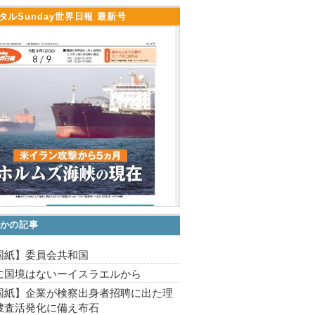
タルSunday世界日報 最新号
かの記事
国紙】委員会共和国
に国境はないーイスラエルから
国紙】企業が検察出身者招聘に出た理
捜査活発化に備え布石