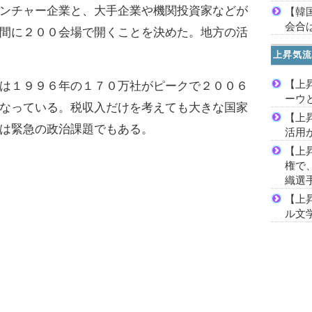
ンチャー企業と、大手企業や機関投資家などが
【韓
会合は
間に２００会場で開くことを決めた。地方の活
上昇気流
【上
は１９９６年の１７０万社がピークで２００６
ーウ
なっている。税収入だけを考えても大きな国家
【上
は緊急の政治課題でもある。
活用
【上
権で
織選
【上
ル文