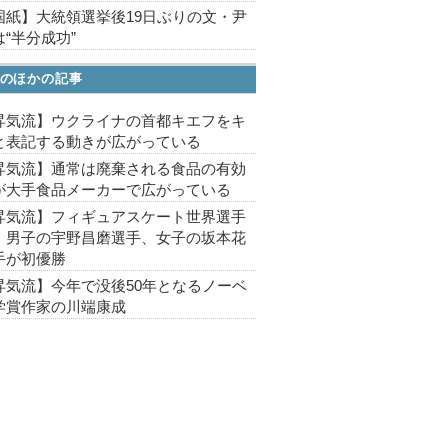
国紙】大統領選挙後19日ぶりの文・尹
“半分成功”
のほかの記事
昇気流】ウクライナの首都キエフをキ
と表記する動きが広がっている
昇気流】通常は廃棄される食品の有効
が大手食品メーカーで広がっている
昇気流】フィギュアスケート世界選手
、男子の宇野昌磨選手、女子の坂本花
手が初優勝
昇気流】今年で没後50年となるノーベ
学賞作家の川端康成