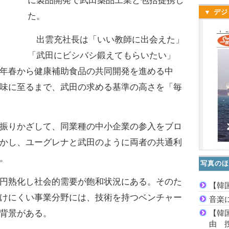
に製品開発で武田薬品工業と包括提携し
▼ デジ
た。
出雲充社長は「いい教師に出会えた」
「武田にビシバシ鍛えてもらいたい」
年春から健康補助食品の共同開発を進める中
味に至るまで、武田の求める基準の高さを「毎
振りかざして、同業種の中小企業の参入をブロ
かし、ユーグレナと武田のように両者の共通利
。
写真のほ
円熟化し社会的需要が飽和状況にある。そのた
【韓
けにくい事業分野には、技術を持つベンチャー
音楽
【韓
背景がある。
由 