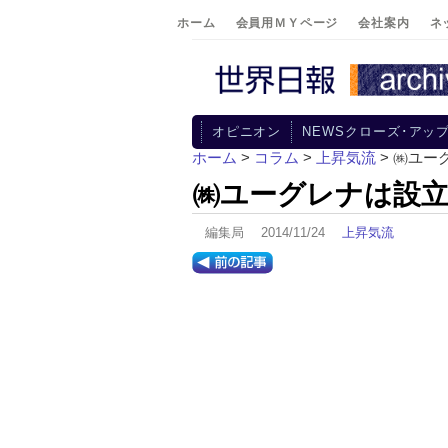
ホーム
会員用ＭＹページ
会社案内
ネ
オピニオン
NEWSクローズ･アッ
ホーム
>
コラム
>
上昇気流
> ㈱ユー
㈱ユーグレナは設立
編集局 2014/11/24
上昇気流