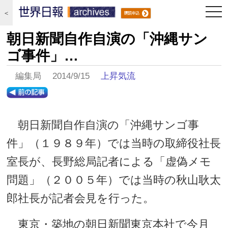
togg
＜
navi
朝日新聞自作自演の「沖縄サン
ゴ事件」…
編集局 2014/9/15
上昇気流
朝日新聞自作自演の「沖縄サンゴ事
件」（１９８９年）では当時の取締役社長
室長が、長野総局記者による「虚偽メモ
問題」（２００５年）では当時の秋山耿太
郎社長が記者会見を行った。
東京・築地の朝日新聞東京本社で今月