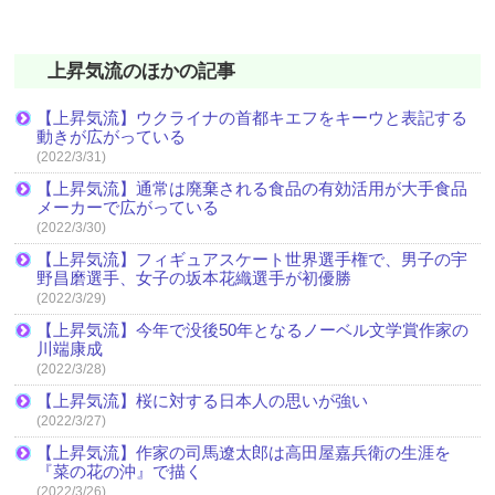
上昇気流のほかの記事
【上昇気流】ウクライナの首都キエフをキーウと表記する
動きが広がっている
(2022/3/31)
【上昇気流】通常は廃棄される食品の有効活用が大手食品
メーカーで広がっている
(2022/3/30)
【上昇気流】フィギュアスケート世界選手権で、男子の宇
野昌磨選手、女子の坂本花織選手が初優勝
(2022/3/29)
【上昇気流】今年で没後50年となるノーベル文学賞作家の
川端康成
(2022/3/28)
【上昇気流】桜に対する日本人の思いが強い
(2022/3/27)
【上昇気流】作家の司馬遼太郎は高田屋嘉兵衛の生涯を
『菜の花の沖』で描く
(2022/3/26)