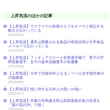
上昇気流のほかの記事
【上昇気流】ウクライナの首都キエフをキーウと表記する
動きが広がっている
(2022/3/31)
【上昇気流】通常は廃棄される食品の有効活用が大手食品
メーカーで広がっている
(2022/3/30)
【上昇気流】フィギュアスケート世界選手権で、男子の宇
野昌磨選手、女子の坂本花織選手が初優勝
(2022/3/29)
【上昇気流】今年で没後50年となるノーベル文学賞作家の
川端康成
(2022/3/28)
【上昇気流】桜に対する日本人の思いが強い
(2022/3/27)
【上昇気流】作家の司馬遼太郎は高田屋嘉兵衛の生涯を
『菜の花の沖』で描く
(2022/3/26)