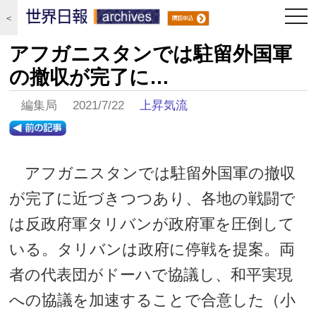
togg
＜
navi
アフガニスタンでは駐留外国軍
の撤収が完了に…
編集局 2021/7/22
上昇気流
アフガニスタンでは駐留外国軍の撤収
が完了に近づきつつあり、各地の戦闘で
は反政府軍タリバンが政府軍を圧倒して
いる。タリバンは政府に停戦を提案。両
者の代表団がドーハで協議し、和平実現
への協議を加速することで合意した（小