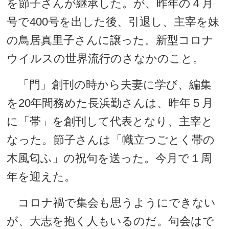
を節子さんが継承した。が、昨年の４月
号で400号を出した後、引退し、主宰を妹
の鳥居真里子さんに譲った。新型コロナ
ウイルスの世界流行のさなかのこと。
「門」創刊の時から夫妻に学び、編集
を20年間務めた長浜勤さんは、昨年５月
に「帯」を創刊して代表となり、主宰と
なった。節子さんは「幟立つごとく帯の
木風匂ふ」の祝句を送った。今月で１周
年を迎えた。
コロナ禍で集会も思うようにできない
が、大志を抱く人もいるのだ。句会はで