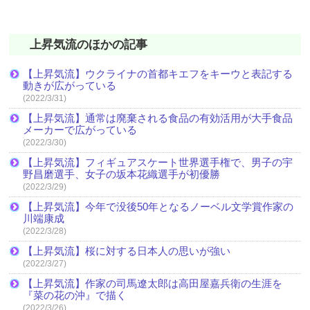
上昇気流のほかの記事
【上昇気流】ウクライナの首都キエフをキーウと表記する
動きが広がっている
(2022/3/31)
【上昇気流】通常は廃棄される食品の有効活用が大手食品
メーカーで広がっている
(2022/3/30)
【上昇気流】フィギュアスケート世界選手権で、男子の宇
野昌磨選手、女子の坂本花織選手が初優勝
(2022/3/29)
【上昇気流】今年で没後50年となるノーベル文学賞作家の
川端康成
(2022/3/28)
【上昇気流】桜に対する日本人の思いが強い
(2022/3/27)
【上昇気流】作家の司馬遼太郎は高田屋嘉兵衛の生涯を
『菜の花の沖』で描く
(2022/3/26)