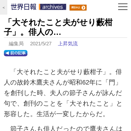
togg
＜
navi
「大それたこと夫がせり藪柑
子」。俳人の…
編集局 2021/5/27
上昇気流
「大それたこと夫がせり藪柑子」。俳
人の故鈴木鷹夫さんが昭和62年に「門」
を創刊した時、夫人の節子さんが詠んだ
句で、創刊のことを「大それたこと」と
形容した。生活が一変したからだ。
節子さんも俳人だったので鷹夫さんは